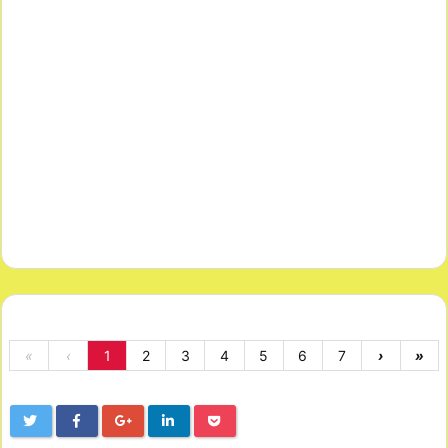
«
‹
1
2
3
4
5
6
7
›
»