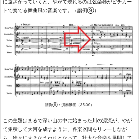
に遠ざかっていくと、やがて現れるのは弦楽器がピチカー
トで奏でる舞曲風の音楽です。（譜例⑨）
譜例⑨：演奏動画（35:09）
この主題はまるで深い山の中に始まった川の源流が、やが
て集積して大河を成すように、各楽器間をリレーしなが
ら、徐々に大きなうねりとなって、壮大な音楽を展開して