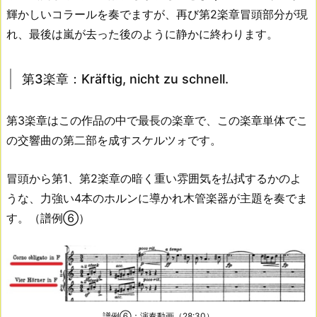
輝かしいコラールを奏でますが、再び第2楽章冒頭部分が現
れ、最後は嵐が去った後のように静かに終わります。
第3楽章：Kräftig, nicht zu schnell.
第3楽章はこの作品の中で最長の楽章で、この楽章単体でこ
の交響曲の第二部を成すスケルツォです。
冒頭から第1、第2楽章の暗く重い雰囲気を払拭するかのよ
うな、力強い4本のホルンに導かれ木管楽器が主題を奏でま
す。（譜例⑥）
譜例⑥：演奏動画（28:30）