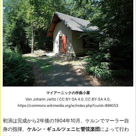
マイアーニックの作曲小屋
Von Johann Jaritz / CC BY-SA 4.0, CC BY-SA 4.0,
https://commons.wikimedia.org/w/index.php?curid=899053
初演は完成から2年後の1904年10月、ケルンでマーラー自
身の指揮、
ケルン・ギュルツェニヒ管弦楽団
によって行わ