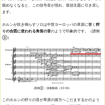
留めなくなると、この信号音が現れ、冒頭主題に引き戻し
ます。
ホルンが吹き鳴らすソロは中世ヨーロッパの草原に響く
狩
りの合図に使われる角笛の音
のようで印象的です。（譜例
⑧）
譜例⑧：演奏動画（33:39）
このホルンの狩りの音が草原の彼方へこだまするかのよう