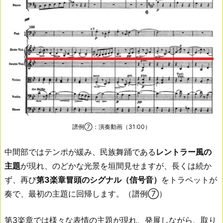
譜例⑦：演奏動画（31:00）
中間部ではテンポが緩み、民族舞踊である
レントラー風の
主題
が現れ、のどかな光景を垣間見せますが、長くは続か
ず、再び
第3楽章冒頭のシグナル（信号音）
をトラペットが
奏で、最初の主題に回帰します。（譜例⑦）
第3楽章では様々な表情の主題が現れ、発展しながら、取り