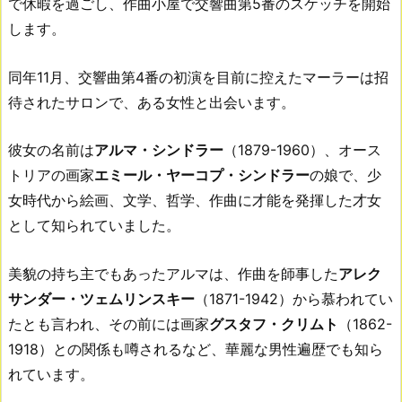
で休暇を過ごし、作曲小屋で交響曲第5番のスケッチを開始
します。
同年11月、交響曲第4番の初演を目前に控えたマーラーは招
待されたサロンで、ある女性と出会います。
彼女の名前は
アルマ・シンドラー
（1879-1960）、オース
トリアの画家
エミール・ヤーコプ・シンドラー
の娘で、少
女時代から絵画、文学、哲学、作曲に才能を発揮した才女
として知られていました。
美貌の持ち主でもあったアルマは、作曲を師事した
アレク
サンダー・ツェムリンスキー
（1871-1942）から慕われてい
たとも言われ、その前には画家
グスタフ・クリムト
（1862-
1918）との関係も噂されるなど、華麗な男性遍歴でも知ら
れています。