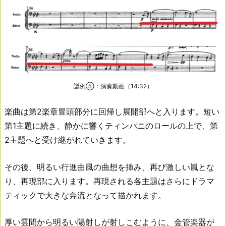
譜例⑤：演奏動画（14:32）
楽曲は第2楽章冒頭部分に回帰し展開部へと入ります。短い
第1主題に続き、静かに響くティンパニのロールの上で、第
2主題へと受け継がれていきます。
その後、明るい行進曲風の曲想を挿み、再び激しい嵐とな
り、再現部に入ります。再現される各主題はさらにドラマ
ティックで大きな奔流となって描かれます。
厚い雲間から明るい陽射しが射しこむように、金管楽器が