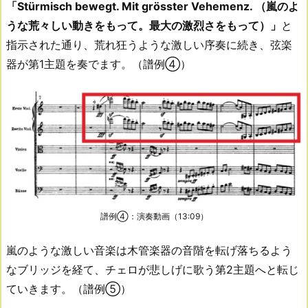
「Stürmisch bewegt. Mit grösster Vehemenz. （嵐のよ
うな荒々しい動きをもって。最大の激烈さをもって）」
と
指示された通り、荒れ狂うような激しい序奏に続き、弦楽
器が第1主題を奏でます。（譜例④）
譜例④：演奏動画（13:09）
嵐のような激しい音楽は木管楽器の音階を転げ落ちるよう
なブリッジを経て、チェロが悲しげに歌う第2主題へと転じ
ていきます。（譜例⑤）