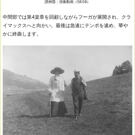
譜例⑬：演奏動画（58:08）
中間部では第4楽章を回顧しながらフーガが展開され、クラ
イマックスへと向かい。最後は急速にテンポを速め、華や
かに終曲します。