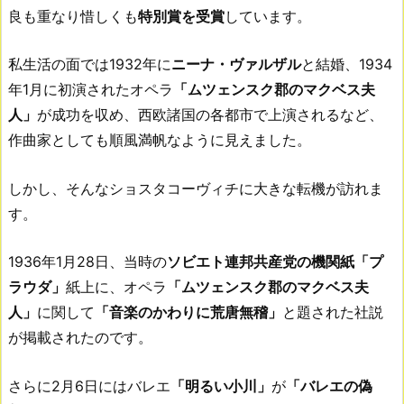
良も重なり惜しくも
特別賞を受賞
しています。
私生活の面では1932年に
ニーナ・ヴァルザル
と結婚、1934
年1月に初演されたオペラ
「ムツェンスク郡のマクベス夫
人」
が成功を収め、西欧諸国の各都市で上演されるなど、
作曲家としても順風満帆なように見えました。
しかし、そんなショスタコーヴィチに大きな転機が訪れま
す。
1936年1月28日、当時の
ソビエト連邦共産党の機関紙「プ
ラウダ」
紙上に、オペラ
「ムツェンスク郡のマクベス夫
人」
に関して
「音楽のかわりに荒唐無稽」
と題された社説
が掲載されたのです。
さらに2月6日にはバレエ
「明るい小川」
が
「バレエの偽