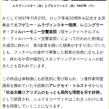
ムラヴィンスキー（左）とプロコフィエフ（右）1947年
（PD）
かくして1937年11月21日、ロシア革命20周年を記念する演
奏会で
エフゲニー・ムラヴィンスキー指揮、レニングラー
ド・フィルハーモニー交響楽団
（現サンクトペテルブル
ク・フィルハーモニー交響楽団）によって行われた初演は
大成功に終わり、第3楽章を聴いた聴衆がすすり泣いていた
とも、フィナーレの途中で興奮した観客が自然に立ち上が
り、終わるや否や猛烈なスタンディングオベーションが起
きたとも言われています。
この作品は体制側にも好意的に受け取られ、ソ連作家同盟
議長を務めていた小説家の
アレクセイ・トルストイ
からも
「社会主義リアリズムのもっとも高尚な理想を示す好例」
として絶賛され、ショスタコーヴィチはこれきっかけに名
誉を回復していくことになります。