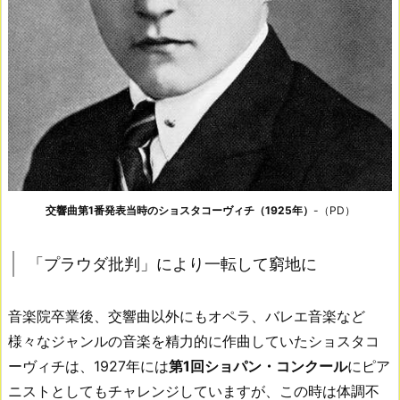
交響曲第1番
発表当時のショスタコーヴィチ（1925年）
-（PD）
「プラウダ批判」により一転して窮地に
音楽院卒業後、交響曲以外にもオペラ、バレエ音楽など
様々なジャンルの音楽を精力的に作曲していたショスタコ
ーヴィチは、1927年には
第1回ショパン・コンクール
にピア
ニストとしてもチャレンジしていますが、この時は体調不