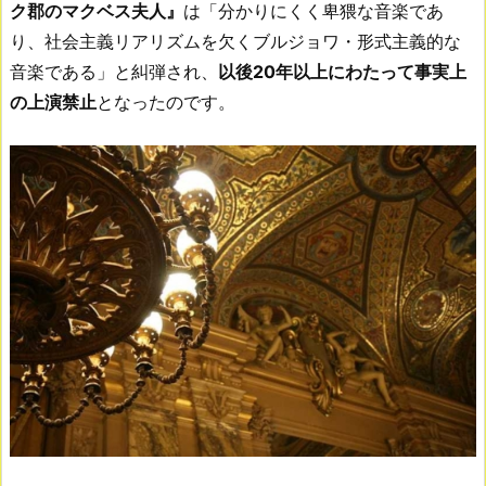
ク郡のマクベス夫人』
は「分かりにくく卑猥な音楽であ
り、社会主義リアリズムを欠くブルジョワ・形式主義的な
音楽である」と糾弾され、
以後20年以上にわたって事実上
の上演禁止
となったのです。