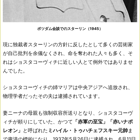
ポツダム会談でのスターリン（1945）
現に独裁者スターリンの方針に反したとして多くの芸術家
が自己批判を余儀なくされ、命を奪われた人々も多く、そ
れはショスタコーヴィチに近しい人とて例外ではありませ
んでした。
ショスタコーヴィチの姉マリアは中央アジアへ追放され、
物理学者だったその夫は逮捕されています。
妻ニーナの母親も強制収容所送りとなり、ショスタコーヴ
ィチが頼りにしていた、かつて
「赤軍の至宝」「赤いナポ
レオン」
と呼ばれた
ミハイル・トゥハチェフスキー元帥
ま
で粛清の標的になり、1937年5月26日に逮捕され、6月11日