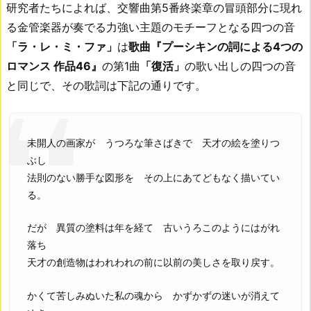
研究者たちによれば、交響曲第5番終楽章の冒頭部分に現れ
る金管楽器が奏でる力強い主題のモチーフとなる四つの音
「ラ・レ・ミ・ファ」
は
歌曲『プーシキンの詞による4つの
ロマンス 作品46』
の第1曲
「復活」
の歌い出しの四つの音
と同じで、その歌詞は下記の通りです。
未開人の画家が うつろな筆さばきで 天才の絵を塗りつ
ぶし
法則のない勝手な図形を その上にあてどもなく描いてい
る。
だが 異質の塗料は年を経て 古いうろこのようにはがれ
落ち
天才の創造物はわれわれの前に以前の美しさを取り戻す。
かくて苦しみぬいた私の魂から かずかずの迷いが消えて