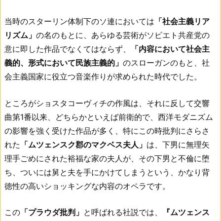
当時のスターリン体制下のソ連においては
「社会主義リア
リズム」
の名のもとに、あらゆる芸術がソビエト共産党の
意に即した作品でなくてはならず、
「内容において社会主
義的、形式において民族主義的」
のスローガンのもと、社
会主義国家に役立つ音楽作りが求められた時代でした。
ところがショスタコーヴィチの作風は、それに反して交響
曲第1番以来、どちらかといえば前衛的で、西洋モダニズム
の影響を強く受けた作品が多く、特にこの時批判にさらさ
れた
「ムツェンスク郡のマクベス夫人」
は、下男に無理矢
理手ごめにされた裕福な家の夫人が、その下男と不倫に堕
ち、ついには舅と夫を手にかけてしまうという、かなり背
徳性の高いショッキングな内容のオペラです。
この
「プラウダ批判」
と呼ばれる社説では、
『ムツェンス