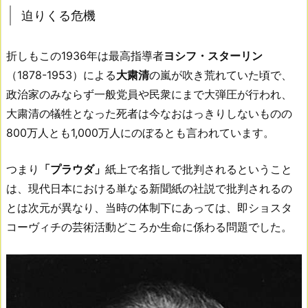
迫りくる危機
折しもこの1936年は最高指導者
ヨシフ・スターリン
（1878-1953）による
大粛清
の嵐が吹き荒れていた頃で、
政治家のみならず一般党員や民衆にまで大弾圧が行われ、
大粛清の犠牲となった死者は今なおはっきりしないものの
800万人とも1,000万人にのぼるとも言われています。
つまり
「プラウダ」
紙上で名指しで批判されるということ
は、現代日本における単なる新聞紙の社説で批判されるの
とは次元が異なり、当時の体制下にあっては、即ショスタ
コーヴィチの芸術活動どころか生命に係わる問題でした。