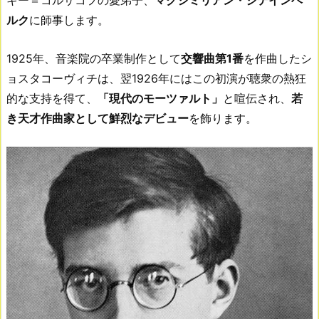
キー＝コルサコフの愛弟子、
マクシミリアン・シテインベ
ルク
に師事します。
1925年、音楽院の卒業制作として
交響曲第1番
を作曲したシ
ョスタコーヴィチは、翌1926年にはこの初演が聴衆の熱狂
的な支持を得て、
「現代のモーツァルト」
と喧伝され、
若
き天才作曲家として鮮烈なデビュー
を飾ります。