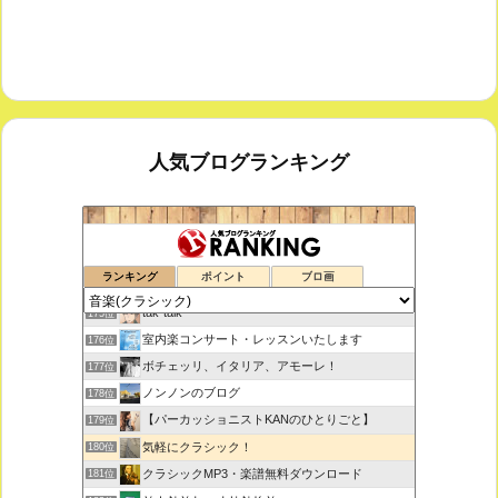
人気ブログランキング
鑑賞空間・忘れられない作品
173位
ランキング
ポイント
ブロ画
思えば遠くへ来たもんだ
174位
tak-talk
175位
室内楽コンサート・レッスンいたします
176位
ボチェッリ、イタリア、アモーレ！
177位
ノンノンのブログ
178位
【パーカッショニストKANのひとりごと】
179位
気軽にクラシック！
180位
クラシックMP3・楽譜無料ダウンロード
181位