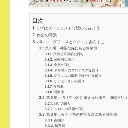
目次
まずはダイジェストで聴いてみよう！
作曲の背景
バレエ「ダフニスとクロエ」あらすじ
第１場：神聖な森にある牧草地
序奏と宗教的な踊り
宗教的な踊り
全員の踊り
ドルコンのグロテスクな踊り
ダフニスの優雅で軽やかな踊り
リュセイオンの踊り
夜想曲
間奏曲
第２場：切り立つ岩に囲まれた海岸、海賊ブリ
戦いの踊り
クロエの哀願の踊り
第３場：夜明け前の神聖な森にある牧草地。
夜明け
無言劇