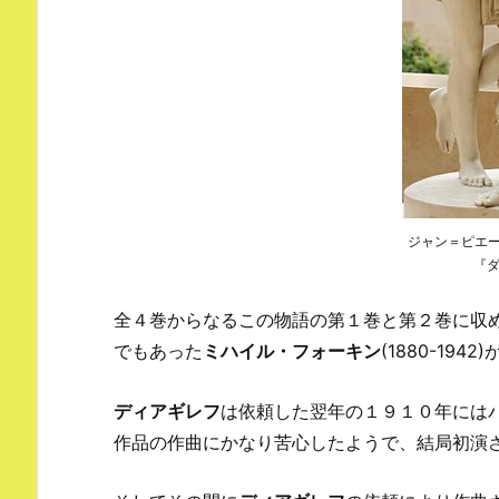
ジャン＝ピエール
『
全４巻からなるこの物語の第１巻と第２巻に収
でもあった
ミハイル・フォーキン
(1880-19
ディアギレフ
は依頼した翌年の１９１０年には
作品の作曲にかなり苦心したようで、結局初演