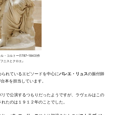
・コルトー(1787–1843)作
ダフニスとクロエ』
められているエピソードを中心に
バレエ・リュス
の振付師
42)が台本を担当しています。
パリで公演するつもりだったようですが、ラヴェルはこの
されたのは１９１２年のことでした。