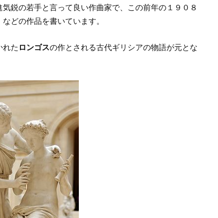
進気鋭の若手と言って良い作曲家で、この前年の１９０８
」
などの作品を書いています。
かれた
ロンゴス
の作とされる古代ギリシアの物語が元とな