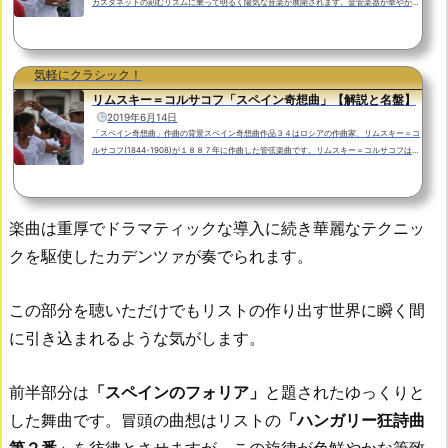
カスタネットの刻むリズムに乗って明るく陽気な音楽が展開されます。金管楽器が華やかに
響き渡ると熱狂的な祭りは終わりを告げます。まずはクライマックスの部分をダイジェスト
で聴いてみましょう。Juanjo Mena指揮 BBCフィルハーモニックBBCプロムス 2011よ
り 収録：ロイヤル・アルバート・ホール 作曲の背景スペイン狂詩曲（仏：Rapsodie es
pagnole）はフランスの作曲家、モーリス・ラヴェル(1875-1937)が１９０８年に書き上げ
気軽にクラシック！
た管弦楽のため...
リムスキー＝コルサコフ「スペイン奇想曲」【解説と名盤】
2019年6月14日
「スペイン奇想曲」作曲の背景スペイン奇想曲作品３４はロシアの作曲家、リムスキー＝コ
ルサコフ(1844-1908)が１８８７年に作曲した管弦楽曲です。リムスキー＝コルサコフはロ
シア海軍兵学校を卒業後、海軍に入隊し、その傍ら作曲活動を行なっていました。１８歳の
時に同郷の作曲家バラキエフに出会い、ロシア5人組と呼ばれる作曲家たちの中で切磋琢磨
することになります。このロシア五人組には他にムソルグスキー、ボロディン、キュイの３
人がいました。そしてまだ海軍に所属していた２７歳の時にペテルブルク音楽院（現サンク
楽曲は重厚でドラマティックな導入に続き華麗なテクニッ
トペテ...
クを駆使したカデンツァが奏でられます。
この部分を聴いただけでもリストの作り出す世界に瞬く間
に引き込まれるような気がします。
前半部分は
「スペインのフォリア」
と題されたゆっくりと
した舞曲です。冒頭の曲想はリストの
「ハンガリー狂詩曲
第２番」
を彷彿とさせますが、この旋律が色鮮やかな筆致