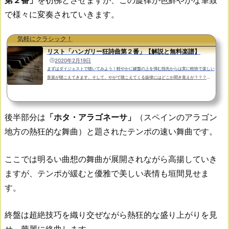
で様々に変奏されていきます。
気軽にクラシック！
リスト「ハンガリー狂詩曲第２番」【解説と無料楽譜】
2020年2月19日
まずはダイジェストで聴いてみよう！軽やかに鍵盤の上を弾む指先からは実に軽快で楽しい
音楽が聴こえてきます。そして、やがて聴こえてくる旋律にはどこか聞き覚えが？？？
ん・・・？・・・運動会？？？まずはダイジェストで聴いてみましょう。ピアノ：ジョー
ジ・リーリスト「ハンガリー狂詩曲第２番」の解説ハンガリー狂詩曲第2番嬰ハ短調S.244/
2はハンガリー出身のピアニストで作曲家のフランツ・リスト(1811-1886)が作曲した独奏
ピアノのための作品です。リストは全部で１９曲のハンガリー狂詩曲を書いていて、第１番
後半部分は
「
ホタ・アラゴネーサ
」
（スペインのアラゴン
から第１５番は...
地方の熱狂的な舞曲）と題されたテンポの速い舞曲です。
ここでは明るい曲想の舞曲が展開されながら高揚していき
ますが、テンポが緩むと優雅で美しい表情も垣間見せま
す。
終盤は超絶技巧を織り交ぜながら熱狂的な盛り上がりを見