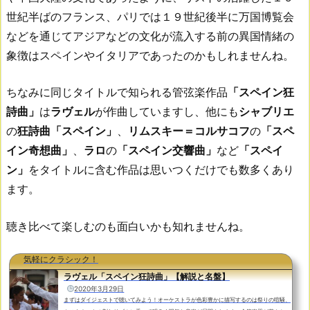
世紀半ばのフランス、パリでは１９世紀後半に万国博覧会
などを通じてアジアなどの文化が流入する前の異国情緒の
象徴はスペインやイタリアであったのかもしれませんね。
ちなみに同じタイトルで知られる管弦楽作品
「スペイン狂
詩曲」
は
ラヴェル
が作曲していますし、他にも
シャブリエ
の
狂詩曲「スペイン
」
、
リムスキー＝コルサコフ
の
「スペ
イン奇想曲」
、
ラロ
の
「スペイン交響曲」
など
「スペイ
ン」
をタイトルに含む作品は思いつくだけでも数多くあり
ます。
聴き比べて楽しむのも面白いかも知れませんね。
気軽にクラシック！
ラヴェル「スペイン狂詩曲」【解説と名盤】
2020年3月29日
まずはダイジェストで聴いてみよう！オーケストラが色彩豊かに描写するのは祭りの喧騒、