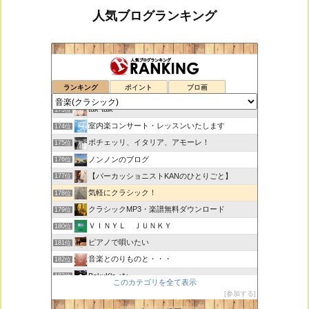
人気ブログランキング
鑑賞空間・忘れられない作品
171位
ランキング
ポイント
ブロ画
思えば遠くへ来たもんだ
172位
tak-talk
173位
室内楽コンサート・レッスンいたします
174位
ボチェッリ、イタリア、アモーレ！
175位
ノンノンのブログ
176位
【パーカッショニストKANのひとりごと】
177位
気軽にクラシック！
178位
クラシックMP3・楽譜無料ダウンロード
179位
ＶＩＮＹＬ ＪＵＮＫＹ
180位
ピアノで唄いたい
181位
音楽とのりものと・・・
182位
BakuKla +*+
183位
このカテゴリを全て表示
MYSTIC RHYTHMS
184位
参加する
ときどき書きます♪