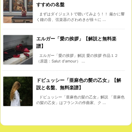
すすめの名盤
まずはダイジェストで聴いてみよう！！ 厳かに響
く鐘の音、弦楽器のざわめきが徐々に ...
エルガー「愛の挨拶」【解説と無料楽
譜】
エルガー「愛の挨拶」解説 愛の挨拶 作品１２
（原題：Salut d'amour） ...
ドビュッシー「亜麻色の髪の乙女」【解
説と名盤、無料楽譜】
ドビュッシー「亜麻色の髪の乙女」解説 「亜麻色
の髪の乙女」はフランスの作曲家、ク ...