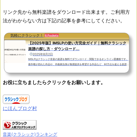
リンク先から無料楽譜をダウンロード出来ます。ご利用方
法がわからない方は下記の記事を参考にしてください。
気軽にクラシック！
6 Pockets
【2025年版】IMSLPの使い方完全ガイド｜無料クラシック
楽譜の探し方・ダウンロード...
2025年8月2日
IMSLPはクラシック音楽の楽譜を無料でダウンロード・閲覧できるオンライン図書館です。
著作権が切れた作品や、作曲家自身が無償提供を希望する作品など、80万点を超える楽譜が
無料で利用できます。この記事では、IMSLPでの楽譜の探し方や閲覧・ダウンロード方法な
ど使い方全般を、初心者の方にもわかりやすく解説しています。『IMSLP』公式サイトはこ
ちらX（Twitter）でも情報発信しています！「IMSLP」とは？ 出典：IMSLP 「IMSLP」
お役に立ちましたらクリックをお願いします。
は、International Music Score Library Project (国際楽譜ライブラリープロジェクト) の略
で...
にほんブログ村
音楽(クラシック)ランキング