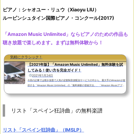
ピアノ：シャオユー・
リュウ
（Xiaoyu LIU）
ルービンシュタイン国際ピアノ・コンクール(2017)
「Amazon Music Unlimited」ならピアノのための作品も
聴き放題で楽しめます。まずは無料体験から！
気軽にクラシック！
【2021年版】「Amazon Music Unlimited」無料体験を試
してみる！使い方を完全ガイド！
2021年1月24日
今回の記事では聴き放題で人気の定額制音楽配信サービスの中から、最大手のAmazonが提
供する「Amazon Music Unlimited」の「無料体験の登録方法」、「Amazon Musicアプリ
の使い方」から「解約の方法」まで、画像を交えながらわかりやすく解説してみました。
「Amazon Music Unlimited」では通常３０日間の無料体験期間があります。無料体験期間
が終了するまでに解約すれば月額料金が課金されることはありません。「Amazon Music U
nlimited」とは？「Amazon Prime Music」との違いやメリットを解説！「Amazon Music
リスト「スペイン狂詩曲」の無料楽譜
Unlimited」はインタ...
リスト「スペイン狂詩曲」（IMSLP）