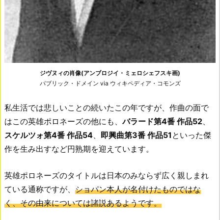
ジヴヌィの肖像(アンブロジイ・ミェロシェフスキ画)
パブリック・ドメイン via ウィキペディア・コモンズ
私生活では悲しいことの続いたこの年ですが、作曲の面で
はこの英雄ポロネーズの他にも、
バラード第4番 作品52
、
スケルツォ第4番 作品54
、
即興曲第3番 作品51
といった傑
作を生み出すなど円熟期を迎えています。
英雄ポロネーズのタイトルは日本のみならず広く親しまれ
ている通称ですが、
ショパン本人が名付けたものではな
く、その由来については諸説あるようです。