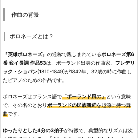
作曲の背景
ポロネーズとは？
『英雄ポロネーズ』
の通称で親しまれている
ポロネーズ第6
番 変イ長調 作品53
は、ポーランド出身の作曲家、
フレデリ
ック・ショパン
(1810-1849)が1842年、32歳の時に作曲し
たピアノのための作品です。
ポロネーズはフランス語で
「ポーランド風の」
という意味
で、その名のとおり
ポーランドの民族舞踊
を起源に持つ舞
曲
です。
ゆったりとした4分の3拍子
が特徴で、典型的なリズムは次