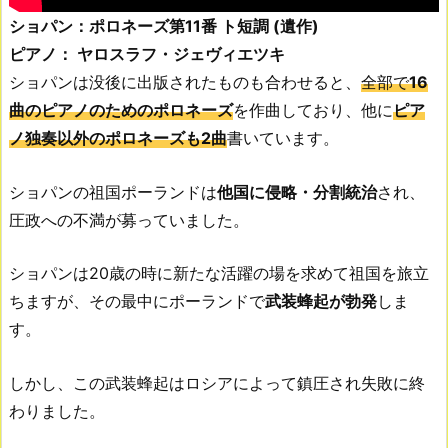
ショパン：ポロネーズ第11番 ト短調 (遺作)
ピアノ： ヤロスラフ・ジェヴィエツキ
ショパンは没後に出版されたものも合わせると、
全部で
16
曲のピアノのためのポロネーズ
を作曲しており、他に
ピア
ノ独奏以外のポロネーズも2曲
書いています。
ショパンの祖国ポーランドは
他国に侵略・分割統治
され、
圧政への不満が募っていました。
ショパンは20歳の時に新たな活躍の場を求めて祖国を旅立
ちますが、その最中にポーランドで
武装蜂起が勃発
しま
す。
しかし、この武装蜂起はロシアによって鎮圧され失敗に終
わりました。