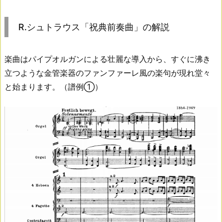
R.シュトラウス「祝典前奏曲」の解説
楽曲はパイプオルガンによる壮麗な導入から、すぐに沸き
立つような金管楽器のファンファーレ風の楽句が現れ堂々
と始まります。（譜例①）