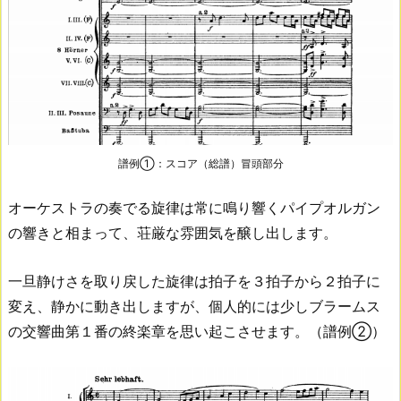
譜例①：スコア（総譜）冒頭部分
オーケストラの奏でる旋律は常に鳴り響くパイプオルガン
の響きと相まって、荘厳な雰囲気を醸し出します。
一旦静けさを取り戻した旋律は拍子を３拍子から２拍子に
変え、静かに動き出しますが、個人的には少しブラームス
の交響曲第１番の終楽章を思い起こさせます。（譜例②）