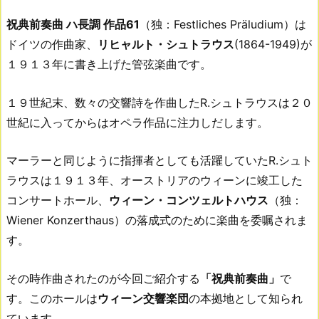
祝典前奏曲 ハ長調 作品61
（独：Festliches Präludium）は
ドイツの作曲家、
リヒャルト・シュトラウス
(1864-1949)が
１９１３年に書き上げた管弦楽曲です。
１９世紀末、数々の交響詩を作曲したR.シュトラウスは２０
世紀に入ってからはオペラ作品に注力しだします。
マーラーと同じように指揮者としても活躍していたR.シュト
ラウスは１９１３年、オーストリアのウィーンに竣工した
コンサートホール、
ウィーン・コンツェルトハウス
（独：
Wiener Konzerthaus）の落成式のために楽曲を委嘱されま
す。
その時作曲されたのが今回ご紹介する
「祝典前奏曲」
で
す。このホールは
ウィーン交響楽団
の本拠地として知られ
ています。