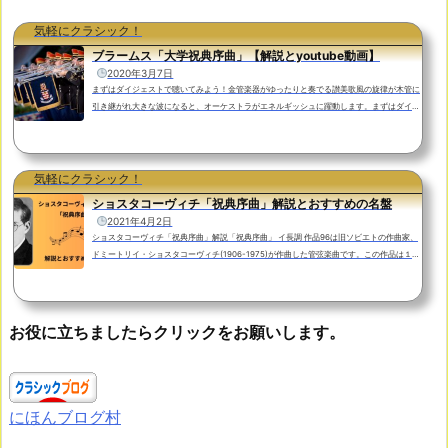
気軽にクラシック！
ブラームス「大学祝典序曲」【解説とyoutube動画】
2020年3月7日
まずはダイジェストで聴いてみよう！金管楽器がゆったりと奏でる讃美歌風の旋律が木管に
引き継がれ大きな波になると、オーケストラがエネルギッシュに躍動します。まずはダイジ
ェストで聴いてみましょう。ネーメ・ヤルヴィ指揮 ベルリン・フィルハーモニー管弦楽団
指揮者のネーメ・ヤルヴィは１９３７年生まれ、旧ソ連エストニア出身の指揮者でＮＨＫ交
響楽団の首席指揮者として日本でも活躍するパーヴォ・ヤルヴィの父親です。ブラームス
「大学祝典序曲」の解説大学祝典序曲 ハ短調 作品８０はドイツの作曲家、ヨハネス・ブラ
気軽にクラシック！
ームス(...
ショスタコーヴィチ「祝典序曲」解説とおすすめの名盤
2021年4月2日
ショスタコーヴィチ「祝典序曲」解説「祝典序曲」 イ長調 作品96は旧ソビエトの作曲家、
ドミートリイ・ショスタコーヴィチ(1906-1975)が作曲した管弦楽曲です。この作品は１９
５４年にモスクワのボリショイ劇場で行われたロシア革命（十月革命）３７周年記念演奏会
で披露されました。ボリショイ劇場管弦楽団からの委嘱により、１９４７年にロシア革命
（十月革命）３０周年を記念して既に作曲されていたものを改作したとされていますが、１
９５２年のヴォルガ・ドン運河の開通を記念して作曲されたとの説もあり、作曲の経緯に関
お役に立ちましたらクリックをお願いします。
しては不...
にほんブログ村