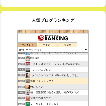
人気ブログランキング
鑑賞空間・忘れられない作品
170位
ランキング
ポイント
ブロ画
思えば遠くへ来たもんだ
171位
室内楽コンサート・レッスンいたします
172位
tak-talk
173位
ラストテスタメント デフォルメ演奏の探求
174位
ノンノンのブログ
175位
【パーカッショニストKANのひとりごと】
176位
気軽にクラシック！
177位
俺のピアノ
178位
福田音楽教室の明るく楽しい福ONブログ
179位
音楽とのりものと・・・
180位
ＶＩＮＹＬ ＪＵＮＫＹ
181位