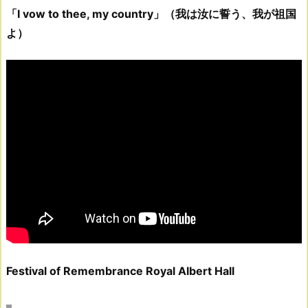
「I vow to thee, my country」（我は汝に誓う、我が祖国
よ）
Festival of Remembrance Royal Albert Hall