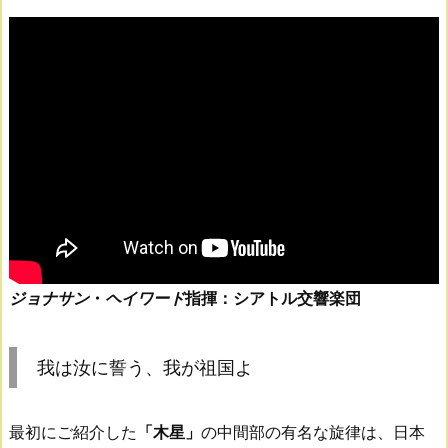
ジョナサン
・
ヘイワード
指揮：シアトル交響楽団
我は汝に誓う、我が祖国よ
最初にご紹介した
「木星」
の中間部の有名な旋律は、日本