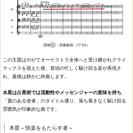
譜例④：演奏動画（17:30）
この主題はやがてオーケストラ全体へと受け継がれクライ
マックスを迎えた後、冒頭の忙しく駆け回る姿が再現さ
れ、最後は静かに終曲します。
水星は占星術では流動性やメッセンジャーの意味を持ち
、
「翼のある使者」のタイトル通り、落ち着きなく駆け回る
雰囲気が印象的な曲です。
木星～快楽をもたらす者～