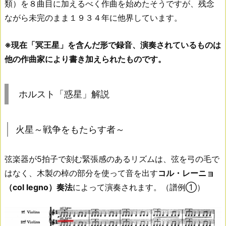
類）を８曲目に加えるべく作曲を始めたそうですが、残念
ながら未完のまま１９３４年に他界しています。
※現在「冥王星」を含んだ形で録音、演奏されているものは
他の作曲家により書き加えられたものです。
ホルスト「惑星」解説
火星～戦争をもたらす者～
弦楽器が5拍子で刻む緊張感のあるリズムは、弦を弓の毛で
はなく、木製の棹の部分を使って音を出す
コル・レーニョ
（col legno）奏法
によって演奏されます。（譜例①）