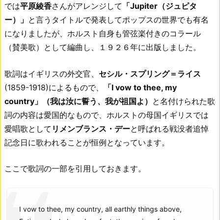
では
平原綾香
さんがアレンジして
「Jupiter（ジュピタ
ー）」
と言うタイトルで発表してポップスの世界でも有名
になりましたが、ホルスト自身も管弦楽付きのコラール
（賛美歌）として編曲し、１９２６年に出版しました。
歌詞はイギリスの外交官、
セシル・スプリング＝ライス
(1859-1918)によるもので、
「I vow to thee, my
country」（我は汝に誓う、我が祖国よ）
と名付けられた歌
詞の内容は愛国的なもので、ホルストの母国イギリスでは
愛唱歌として
リメンブランス・デー
と呼ばれる戦没者追悼
記念日に歌われることが恒例となっています。
ここで歌詞の一部を引用しておきます。
I vow to thee, my country, all earthly things above,