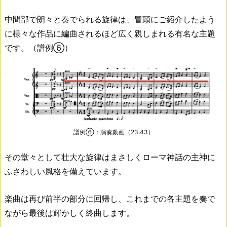
中間部で朗々と奏でられる旋律は、冒頭にご紹介したよう
に様々な作品に編曲されるほど広く親しまれる有名な主題
です。（譜例⑥）
譜例⑥：演奏動画（23:43）
その堂々として壮大な旋律はまさしくローマ神話の主神に
ふさわしい風格を備えています。
楽曲は再び前半の部分に回帰し、これまでの各主題を奏で
ながら最後は輝かしく終曲します。