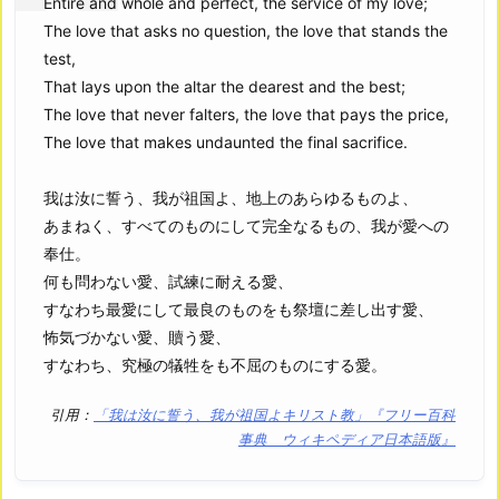
Entire and whole and perfect, the service of my love;
The love that asks no question, the love that stands the
test,
That lays upon the altar the dearest and the best;
The love that never falters, the love that pays the price,
The love that makes undaunted the final sacrifice.
我は汝に誓う、我が祖国よ、地上のあらゆるものよ、
あまねく、すべてのものにして完全なるもの、我が愛への
奉仕。
何も問わない愛、試練に耐える愛、
すなわち最愛にして最良のものをも祭壇に差し出す愛、
怖気づかない愛、贖う愛、
すなわち、究極の犠牲をも不屈のものにする愛。
引用：
「我は汝に誓う、我が祖国よキリスト教」『フリー百科
事典 ウィキペディア日本語版』