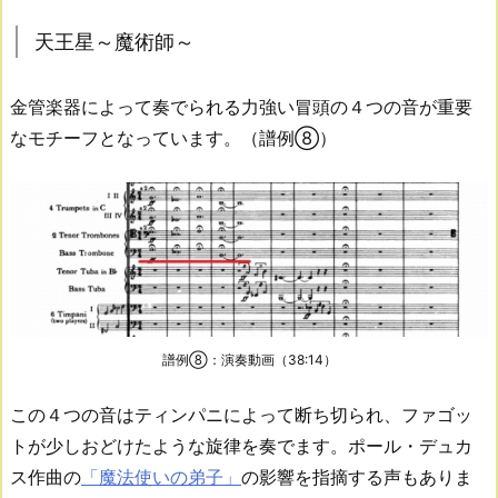
天王星～魔術師～
金管楽器によって奏でられる力強い冒頭の４つの音が重要
なモチーフとなっています。（譜例⑧）
譜例⑧：演奏動画（38:14）
この４つの音はティンパニによって断ち切られ、ファゴッ
トが少しおどけたような旋律を奏でます。ポール・デュカ
ス作曲の
「魔法使いの弟子」
の影響を指摘する声もありま