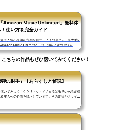
mazon Music Unlimited」無料体
る！使い方を完全ガイド！
放題で人気の定額制音楽配信サービスの中から、最大手の
mazon Music Unlimited」の「無料体験の登録方
Musicアプリの使い方」から「解約の方法」まで、画像を交
してみました。「Amazon Music Unlimited」では
。こちらの作品もぜひ聴いてみてください！
体験期間があります。無料体験期間が終了するまでに解約
ることはありません。「Amazon Music Unlimite
 Prime Music」との違いやメリットを解説！「Amazon
はインタ...
魔弾の射手」【あらすじと解説】
で聴いてみよう！クラリネットで始まる緊張感のある旋律
れる主人公の心情を暗示しています。その旋律がクライマ
ラリネットのソロをブリッジとして爽やかな美しい旋律が
のヒロインの愛情を描いた旋律です。まずはこの部分をダ
みましょう。ヘルベルト・フォン・カラヤン指揮：ベルリ
管弦楽団作曲の背景「魔弾の射手」作品77はドイツの作
フォン・ウェーバー(1786-1826)が１８２１年に発表