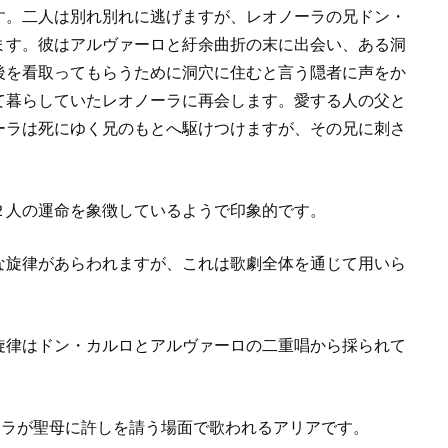
す。二人は別れ別れに逃げますが、レオノーラの兄ドン・
ます。彼はアルヴァーロと紆余曲折の末に出会い、ある洞
後を看取ってもらうために洞穴に住むと言う隠者に声をか
て暮らしていたレオノーラに再会します。愛する人の父と
ーラは死にゆく兄のもとへ駆けつけますが、その兄に刺さ
。
２人の運命を象徴しているようで印象的です。
な旋律があらわれますが、これは歌劇全体を通じて用いら
旋律はドン・カルロとアルヴァーロの二重唱から採られて
ノーラが聖母に許しを請う場面で歌われるアリアです。