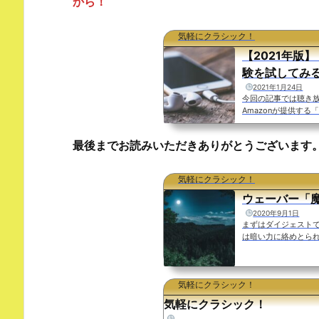
から！
気軽にクラシック！
【2021年版】「A
験を試してみ
2021年1月24日
今回の記事では聴き
Amazonが提供する「A
法」、「Amazon 
えながらわかりやすく解説
最後までお読みいただきありがとうございます
通常３０日間の無料
すれば月額料金が課金され
d」とは？「Amazon
気軽にクラシック！
Music Unlimited」
ウェーバー「
2020年9月1日
まずはダイジェスト
は暗い力に絡めとら
ックスを迎えるとク
奏でられます。物語
イジェストで聴いて
気軽にクラシック！
ン・フィルハーモニー
曲家、カール・マリア・
気軽にクラシック！
したオペ...