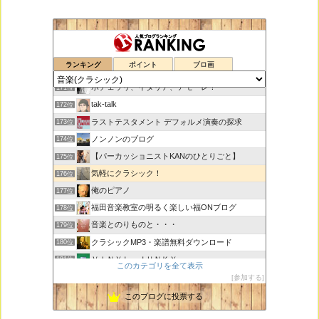
思えば遠くへ来たもんだ
169位
ランキング
ポイント
ブロ画
室内楽コンサート・レッスンいたします
170位
ボチェッリ、イタリア、アモーレ！
171位
tak-talk
172位
ラストテスタメント デフォルメ演奏の探求
173位
ノンノンのブログ
174位
【パーカッショニストKANのひとりごと】
175位
気軽にクラシック！
176位
俺のピアノ
177位
福田音楽教室の明るく楽しい福ONブログ
178位
音楽とのりものと・・・
179位
クラシックMP3・楽譜無料ダウンロード
180位
ＶＩＮＹＬ ＪＵＮＫＹ
181位
このカテゴリを全て表示
ピアノで唄いたい
182位
参加する
未来の音楽研究所 音楽哲学・思想 平林 遼
183位
このブログに投票する