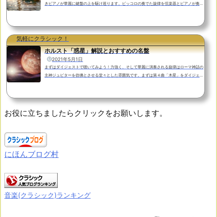
きピアノが華麗に鍵盤の上を駆け巡ります。ピッコロの奏でた旋律を弦楽器とピアノが奏す
ると華やかにクライマックスを迎えます。ピアノを演奏するのはひと昔前に日本でも話題に
なり、ＣＭ等にも出演したラベック姉妹。フルートのエマニュエル・パユ氏がピッコロを演
奏する姿も珍しいかも知れませんね。動画はベルリン・フィルの夏の風物詩、ヴァルトビュ
ーネの野外コンサートでの演奏です。サイモン・ラトル指揮：ベルリン・フィルハーモニー
気軽にクラシック！
管弦...
ホルスト「惑星」解説とおすすめの名盤
2021年5月1日
まずはダイジェストで聴いてみよう！力強く、そして華麗に演奏される旋律はローマ神話の
主神ジュピターを彷彿とさせる堂々とした雰囲気です。まずは第４曲「木星」をダイジェス
トで聴いてみましょう！https://www.youtube.com/watch?v=ilHHKGUZEBsジョナサン・
ヘイワード指揮：シアトル交響楽団我は汝に誓う、我が祖国よ最初にご紹介した「木星」の
中間部の有名な旋律は、日本では平原綾香さんがアレンジして「Jupiter（ジュピター）」
と言うタイトルで発表してポップスの世界でも有名になりましたが、ホルスト自身も管弦楽
お役に立ちましたらクリックをお願いします。
付きのコラ...
にほんブログ村
音楽(クラシック)ランキング