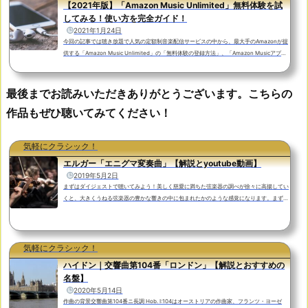
【2021年版】「Amazon Music Unlimited」無料体験を試
してみる！使い方を完全ガイド！
2021年1月24日
今回の記事では聴き放題で人気の定額制音楽配信サービスの中から、最大手のAmazonが提
供する「Amazon Music Unlimited」の「無料体験の登録方法」、「Amazon Musicアプリ
の使い方」から「解約の方法」まで、画像を交えながらわかりやすく解説してみました。
「Amazon Music Unlimited」では通常３０日間の無料体験期間があります。無料体験期間
が終了するまでに解約すれば月額料金が課金されることはありません。「Amazon Music U
最後までお読みいただきありがとうございます。こちらの
nlimited」とは？「Amazon Prime Music」との違いやメリットを解説！「Amazon Music
作品もぜひ聴いてみてください！
Unlimited」はインタ...
気軽にクラシック！
エルガー「エニグマ変奏曲」【解説とyoutube動画】
2019年5月2日
まずはダイジェストで聴いてみよう！美しく慈愛に満ちた弦楽器の調べが徐々に高揚してい
くと、大きくうねる弦楽器の豊かな響きの中に包まれたかのような感覚になります。まずは
第9変奏 「Nimrod」（ニムロッド）をダイジェストで聴いてみましょう。サイモン・ラト
ル指揮：ベルリン・フィルハーモニー管弦楽団この有名な第９変奏はコンサートのアンコー
ルなどで単独で演奏される機会も多い他、イギリスのリメンバランス・デーと呼ばれる戦没
者追悼記念日でも毎年演奏されるのが恒例となっています。イギリス国民でなくとも胸が熱
気軽にクラシック！
くなる...
ハイドン｜交響曲第104番「ロンドン」【解説とおすすめの
名盤】
2020年5月14日
作曲の背景交響曲第104番ニ長調 Hob. I:104はオーストリアの作曲家、フランツ・ヨーゼ