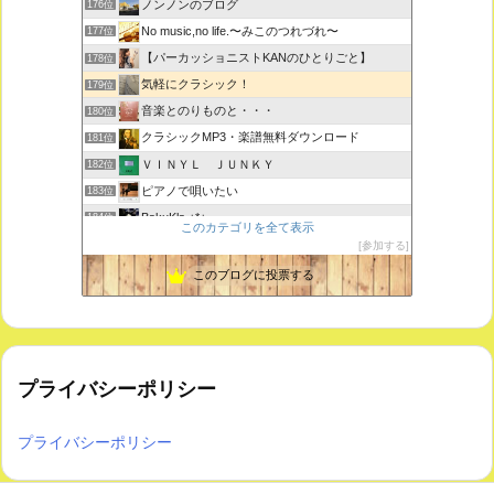
ノンノンのブログ
176位
No music,no life.〜みこのつれづれ〜
177位
【パーカッショニストKANのひとりごと】
178位
気軽にクラシック！
179位
音楽とのりものと・・・
180位
クラシックMP3・楽譜無料ダウンロード
181位
ＶＩＮＹＬ ＪＵＮＫＹ
182位
ピアノで唄いたい
183位
BakuKla +*+
184位
このカテゴリを全て表示
MYSTIC RHYTHMS
185位
参加する
ときどき書きます♪
186位
このブログに投票する
プライバシーポリシー
プライバシーポリシー