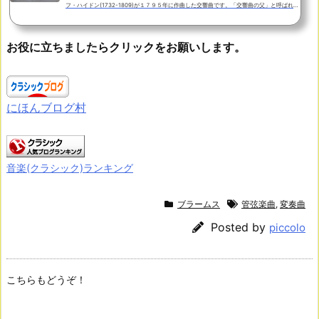
フ・ハイドン(1732-1809)が１７９５年に作曲した交響曲です。「交響曲の父」と呼ばれ生
涯に番号付きで知られる１０４曲の交響曲を遺したハイドンが書いた最後の交響曲です。１
７９０年、３０年近くに渡って仕えてきたエステルハージ家のニコラウス公が亡くなると、
後を継いだ次の当主が音楽に関心がなかったため、ハイドンは年金と引き換えにエステルハ
お役に立ちましたらクリックをお願いします。
ージ家の楽団の楽長の職を辞することになります。１７９１年、ドイツ出身の音楽家で音楽
興行師と...
にほんブログ村
音楽(クラシック)ランキング
ブラームス
管弦楽曲
,
変奏曲
Posted by
piccolo
こちらもどうぞ！