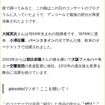
後で調べてみると、この曲はこの日のコンサートのプログ
ラムに入っていたようで、アンコールで最後の部分が再度
演奏されたようです。
大植英次
さんは1956年生まれの指揮者です。1978年に渡
米、
小澤征爾、バーンスタイン
の元で学んだ後、欧米のオ
ーケストラで活躍されました。
2003年からは
朝比奈隆
さんの後を継いで
大阪フィルハーモ
ニー交響楽団
の音楽監督に就任。2012年の退任後も世界を
舞台に活躍を続けています。
piccoloのツボ！ここを聴いて！
このコーナーでは今回ご紹介した作品の中から
「ぜひここ