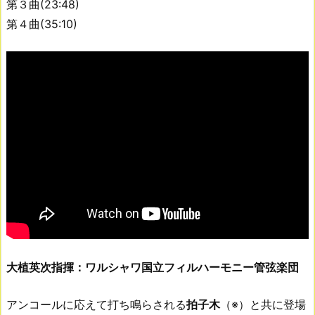
第３曲(23:48)
第４曲(35:10)
大植英次指揮：ワルシャワ国立フィルハーモニー管弦楽団
アンコールに応えて打ち鳴らされる
拍子木
（※）と共に登場