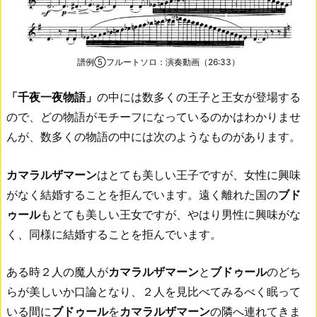
譜例⑤フルートソロ：演奏動画（26:33）
「千夜一夜物語」
の中には数多くの王子と王女が登場する
ので、どの物語がモチーフになっているのかはわかりませ
んが、数多くの物語の中には次のようなものがあります。
カマラルザマーン
はとても美しい王子ですが、女性に興味
がなく結婚することを拒んでいます。遠く離れた国の
ブド
ゥール
もとても美しい王女ですが、やはり男性に興味がな
く、同様に結婚することを拒んでいます。
ある時２人の魔人が
カマラルザマーン
と
ブドゥール
のどち
らが美しいか口論となり、２人を見比べてみるべく眠って
いる間に
ブドゥール
を
カマラルザマーン
の隣へ連れてきま