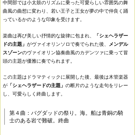
中間部では小太鼓のリズムに乗った可愛らしい雰囲気の舞
曲風の曲想に変わり、若い王子と王女が夢の中で仲良く踊
っているかのような印象を受けます。
楽曲は再び美しい抒情的な旋律に包まれ、
「シェヘラザー
ドの主題」
がヴァイオリンソロで奏でられた後、
メンデル
スゾーン
のヴァイオリン協奏曲風のカデンツァに乗って冒
頭の主題が優雅に奏でられます。
この主題はドラマティックに展開した後、最後は木管楽器
が
「シェヘラザードの主題」
の断片のような走句をリレー
し、可愛らしく終曲します。
第４曲：バグダッドの祭り。海。船は青銅の騎
士のある岩で難破。終曲