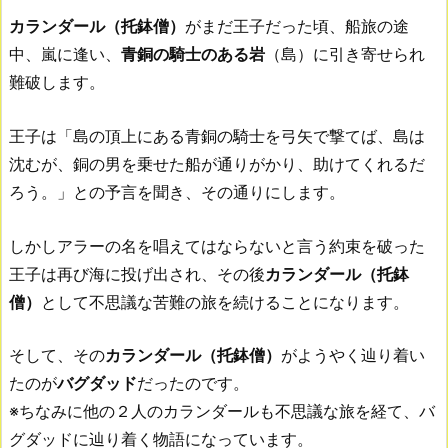
カランダール（托鉢僧）
がまだ王子だった頃、船旅の途
中、嵐に逢い、
青銅の騎士のある岩
（島）に引き寄せられ
難破します。
王子は「島の頂上にある青銅の騎士を弓矢で撃てば、島は
沈むが、銅の男を乗せた船が通りがかり、助けてくれるだ
ろう。」との予言を聞き、その通りにします。
しかしアラーの名を唱えてはならないと言う約束を破った
王子は再び海に投げ出され、その後
カランダール（托鉢
僧）
として不思議な苦難の旅を続けることになります。
そして、その
カランダール（托鉢僧）
がようやく辿り着い
たのが
バグダッド
だったのです。
※ちなみに他の２人のカランダールも不思議な旅を経て、バ
グダッドに辿り着く物語になっています。