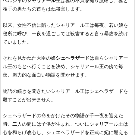
ペルシャの
シャリアール王
は妻の不貞を知り激昂し、妻と
相手の男たちの首をはね殺害します。
以来、女性不信に陥ったシャリアール王は毎夜、若い娘を
寝所に呼び、一夜を過ごしては殺害すると言う暴虐を続け
ていました。
それを見かねた大臣の娘
シェヘラザード
は自らシャリアー
ル王のもとへ行くことを決め、シャリアール王の傍で毎
夜、魅力的な面白い物語を聞かせます。
物語の続きを聞きたいシャリアール王はシェヘラザードを
殺すことが出来ません。
シェヘラザードの命をかけたその物語が千一夜を迎えた
時、二人の間には子供が生まれ、ついにシャリアール王は
心を和らげ改心し、シェエヘラザードを正式に妃に迎える