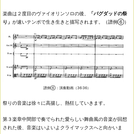
楽曲は２度目のヴァイオリンソロの後、
「バグダッドの祭
り」
が速いテンポで生き生きと描写されます。（譜例⑥）
譜例⑥：演奏動画（36:36）
祭りの音楽は徐々に高揚し、熱狂していきます。
第３楽章中間部で奏でられた愛らしい舞曲風の音楽が回想
された後、音楽はいよいよクライマックスへと向かいま