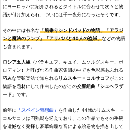
にヨーロッパに紹介されるとタイトルに合わせて次々と物
語が付け加えられ、ついには千一夜分になったそうです。
その中には有名な
「船乗りシンドバッドの物語」「アラジ
ンと魔法のランプ」「アリババと40人の盗賊」
などの物語
も含まれます。
ロシア五人組
（バラキエフ、キュイ、ムソルグスキー、ボ
ロディン）と呼ばれる作曲家集団の中でも色彩感あふれる
巧みな管弦楽法で知られる
リムスキー＝コルサコフ
がこの
物語を題材にして作曲したのがこの
交響組曲「
シェヘラザ
ード
」
です。
前年に
「スペイン奇想曲」
を作曲した44歳のリムスキー＝
コルサコフは円熟期を迎えており、この作品でもその手腕
を遺憾なく発揮し豪華絢爛な音による絵巻物を描き出して