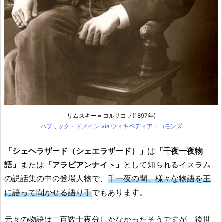
リムスキー＝コルサコフ(1897年)
パブリック・ドメイン via ウィキペディア・コモンズ
「シェヘラザード（シェエラザード）」
は
「千夜一夜物
語」
または
「アラビアンナイト」
として知られるイスラム
の説話集の中の登場人物で、
千一夜の間、様々な物語を王
に語って聞かせる語り手
でもあります。
元々の物語は二百数十夜分しかなかったそうですが、後世