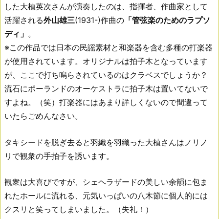
した大植英次さんが演奏したのは、指揮者、作曲家として
活躍される
外山雄三
(1931-)作曲の
「管弦楽のためのラプソ
ディ」
。
※この作品では日本の民謡素材と和楽器を含む多種の打楽器
が使用されています。オリジナルは拍子木となっています
が、ここで打ち鳴らされているのはクラベスでしょうか？
流石にポーランドのオーケストラに拍子木は置いてないで
すよね。（笑）打楽器にはあまり詳しくないので間違って
いたらごめんなさい。
タキシードを脱ぎ去ると羽織を羽織った大植さんはノリノ
リで観衆の手拍子を誘います。
観衆は大喜びですが、シェヘラザードの美しい余韻に包ま
れたホールに流れる、元気いっぱいの八木節に個人的には
クスリと笑ってしまいました。（失礼！）