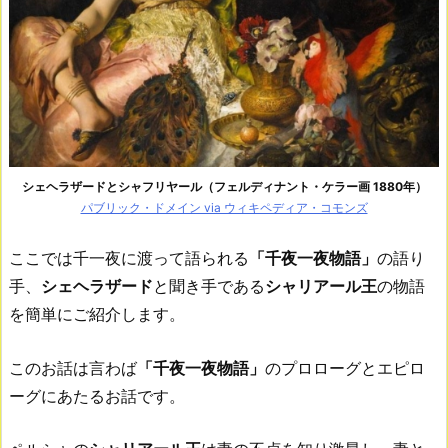
シェヘラザードとシャフリヤール（フェルディナント・ケラー画 1880年）
パブリック・ドメイン via ウィキペディア・コモンズ
ここでは千一夜に渡って語られる
「千夜一夜物語」
の語り
手、
シェヘラザード
と聞き手である
シャリアール王
の物語
を簡単にご紹介します。
このお話は言わば
「千夜一夜物語」
のプロローグとエピロ
ーグにあたるお話です。