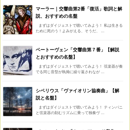
マーラー｜交響曲第2番「復活」歌詞と解
説、おすすめの名盤
まずはダイジェストで聴いてみよう！ 私は生きる
ために死のう！よみがえる、そうだ、 ...
ベートーヴェン「交響曲第７番」【解説
とおすすめの名盤】
まずはダイジェストで聴いてみよう！ 弦楽器が奏
でる同じ音型が執拗に繰り返されなが ...
シベリウス「ヴァイオリン協奏曲」【解
説と名盤】
まずはダイジェストで聴いてみよう！ ティンパニ
と弦楽器の刻むリズムに乗って独奏ヴ ...