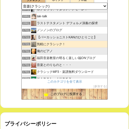
室内楽コンサート・レッスンいたします
166位
ボチェッリ、イタリア、アモーレ！
167位
tak-talk
168位
ラストテスタメント デフォルメ演奏の探求
169位
ノンノンのブログ
170位
【パーカッショニストKANのひとりごと】
171位
気軽にクラシック！
172位
俺のピアノ
173位
福田音楽教室の明るく楽しい福ONブログ
174位
音楽とのりものと・・・
175位
クラシックMP3・楽譜無料ダウンロード
176位
ＶＩＮＹＬ ＪＵＮＫＹ
177位
このカテゴリを全て表示
ピアノで唄いたい
178位
参加する
未来の音楽研究所 音楽哲学・思想 平林 遼
179位
このブログに投票する
プライバシーポリシー