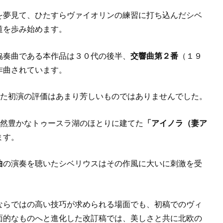
を夢見て、ひたすらヴァイオリンの練習に打ち込んだシベ
道を歩み始めます。
協奏曲である本作品は３０代の後半、
交響曲第２番
（１９
作曲されています。
れた初演の評価はあまり芳しいものではありませんでした。
自然豊かなトゥースラ湖のほとりに建てた
「アイノラ（妻ア
ます。
曲
の演奏を聴いたシベリウスはその作風に大いに刺激を受
ならではの高い技巧が求められる場面でも、初稿でのヴィ
面的なものへと進化した改訂稿では、美しさと共に北欧の