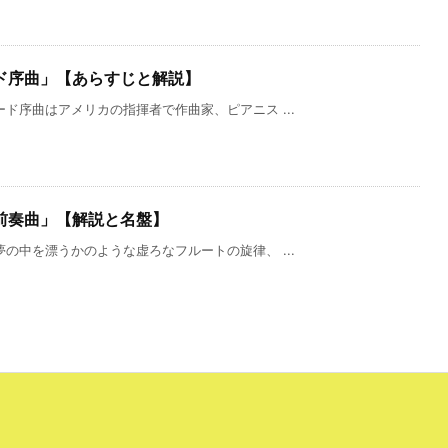
ド序曲」【あらすじと解説】
ド序曲はアメリカの指揮者で作曲家、ピアニス ...
前奏曲」【解説と名盤】
の中を漂うかのような虚ろなフルートの旋律、 ...