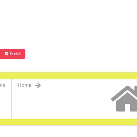
Pocket
me
Home