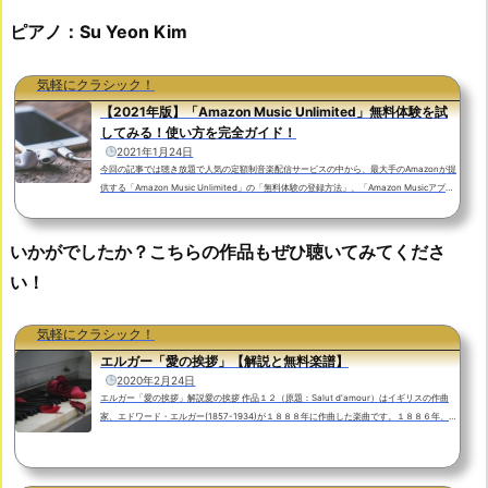
ピアノ：Su Yeon Kim
気軽にクラシック！
【2021年版】「Amazon Music Unlimited」無料体験を試
してみる！使い方を完全ガイド！
2021年1月24日
今回の記事では聴き放題で人気の定額制音楽配信サービスの中から、最大手のAmazonが提
供する「Amazon Music Unlimited」の「無料体験の登録方法」、「Amazon Musicアプリ
の使い方」から「解約の方法」まで、画像を交えながらわかりやすく解説してみました。
「Amazon Music Unlimited」では通常３０日間の無料体験期間があります。無料体験期間
が終了するまでに解約すれば月額料金が課金されることはありません。「Amazon Music U
いかがでしたか？こちらの作品もぜひ聴いてみてくださ
nlimited」とは？「Amazon Prime Music」との違いやメリットを解説！「Amazon Music
い！
Unlimited」はインタ...
気軽にクラシック！
エルガー「愛の挨拶」【解説と無料楽譜】
2020年2月24日
エルガー「愛の挨拶」解説愛の挨拶 作品１２（原題：Salut d'amour）はイギリスの作曲
家、エドワード・エルガー(1857-1934)が１８８８年に作曲した楽曲です。１８８６年、２
９歳のエルガーはある女性のピアノ教師を務めることになります。彼女の名前はキャロライ
ン・アリス・ロバーツ(1848-1920)。エルガーより８歳年上の彼女はイギリスの名家に育
ち、散文、韻文作家として当時既に著書も出版している才媛でした。ほどなく恋に落ちた二