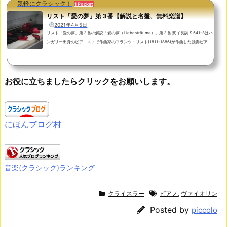
人でしたが、当時のエルガーは音楽教師などで生計を立てる貧しい駆け出しの作曲家。社会
気軽にクラシック！
1 Pocket
的な身...
リスト「愛の夢」第３番【解説と名盤、無料楽譜】
2021年4月5日
リスト「愛の夢」第３番の解説「愛の夢（Liebesträume）」第３番 変イ長調 S.541-3はハ
ンガリー出身のピアニストで作曲家のフランツ・リスト(1811-1886)が作曲した独奏ピアノ
のための作品です。元々は歌曲として作曲した３つの作品を１８５０年、リストが３９歳の
時にピアノ用に編曲したもので「３つの夜想曲」と言う副題が付いています。今回ご紹介す
る第３番は特に有名で１８４５年、３４歳の時に作曲された歌曲「O lieb so lang du lieben
kannst（おお、愛しうる限り愛せ）S.298」が元になっています。恋多き作曲家であったリ
お役に立ちましたらクリックをお願いします。
スト...
にほんブログ村
音楽(クラシック)ランキング
クライスラー
ピアノ
,
ヴァイオリン
Posted by
piccolo