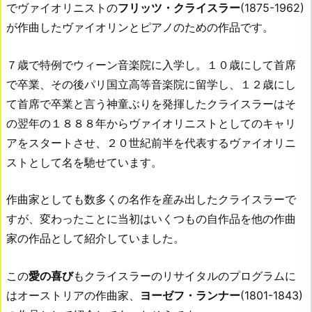
でヴァイオリニストの
フリッツ・クライスラー
(1875-1962)
が作曲したヴァイオリンとピアノのための作品です。
７歳で特例でウィーン音楽院に入学し。１０歳にして首席
で卒業、その後パリ国立高等音楽院に留学し、１２歳にし
て首席で卒業と言う神童ぶりを発揮したクライスラーはそ
の翌年の１８８８年からヴァイオリニストとしてのキャリ
アをスタートさせ、２０世紀前半を代表するヴァイオリニ
ストとして名を馳せています。
作曲家としても数多くの名作を産み出したクライスラーで
すが、変わったことに当初はいくつもの自作品を他の作曲
家の作品として紹介していました。
この
愛の喜び
もクライスラーのリサイタルのプログラムに
はオーストリアの作曲家、
ヨーゼフ・ランナー
(1801-1843)