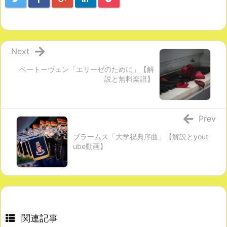
Next
ベートーヴェン「エリーゼのために」【解
説と無料楽譜】
Prev
ブラームス「大学祝典序曲」【解説とyout
ube動画】
関連記事