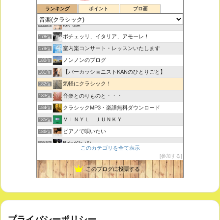
鑑賞空間・忘れられない作品
175位
ランキング
ポイント
ブロ画
思えば遠くへ来たもんだ
176位
tak-talk
177位
ボチェッリ、イタリア、アモーレ！
178位
室内楽コンサート・レッスンいたします
179位
ノンノンのブログ
180位
【パーカッショニストKANのひとりごと】
181位
気軽にクラシック！
182位
音楽とのりものと・・・
183位
クラシックMP3・楽譜無料ダウンロード
184位
ＶＩＮＹＬ ＪＵＮＫＹ
185位
ピアノで唄いたい
186位
BakuKla +*+
187位
このカテゴリを全て表示
MYSTIC RHYTHMS
188位
参加する
ときどき書きます♪
189位
このブログに投票する
プライバシーポリシー