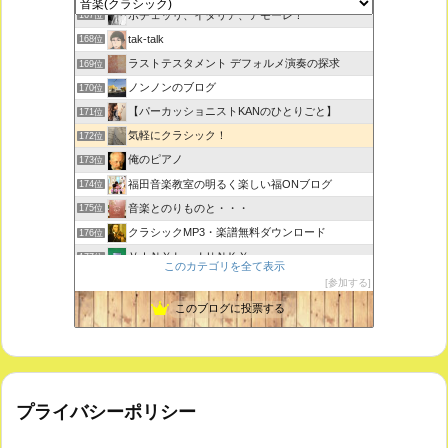
ボチェッリ、イタリア、アモーレ！
167位
tak-talk
168位
ラストテスタメント デフォルメ演奏の探求
169位
ノンノンのブログ
170位
【パーカッショニストKANのひとりごと】
171位
気軽にクラシック！
172位
俺のピアノ
173位
福田音楽教室の明るく楽しい福ONブログ
174位
音楽とのりものと・・・
175位
クラシックMP3・楽譜無料ダウンロード
176位
ＶＩＮＹＬ ＪＵＮＫＹ
177位
このカテゴリを全て表示
ピアノで唄いたい
178位
参加する
未来の音楽研究所 音楽哲学・思想 平林 遼
179位
このブログに投票する
プライバシーポリシー