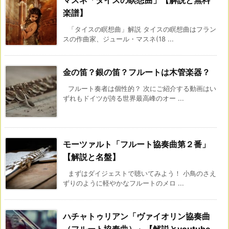
楽譜】
「タイスの瞑想曲」解説 タイスの瞑想曲はフラン
スの作曲家、ジュール・マスネ(18 ...
金の笛？銀の笛？フルートは木管楽器？
フルート奏者は個性的？ 次にご紹介する動画はい
ずれもドイツが誇る世界最高峰のオー ...
モーツァルト「フルート協奏曲第２番」
【解説と名盤】
まずはダイジェストで聴いてみよう！ 小鳥のさえ
ずりのように軽やかなフルートのメロ ...
ハチャトゥリアン「ヴァイオリン協奏曲
（フルート協奏曲）」【解説とyoutube