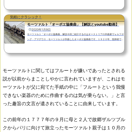
で聴いてみましょう。マリス・ヤンソンス指揮：ベルリン・フィルハーモニー管弦楽団フル
ート：エマニュエル・パユエマニュエル・パユは１９７０年生まれ、スイス出身のフルート
奏者です。神戸国際フルートコンクール、ジュネーヴ国際音楽コンクールなどでの１位受賞
を経て、現在はベルリン・フィルハーモニー管弦楽団の首席奏者として活躍されているフル
気軽にクラシック！
ート...
モーツァルト「オーボエ協奏曲」【解説とyoutube動画】
2020年1月9日
モーツァルト「オーボエ協奏曲」解説今回ご紹介するのはオーストリアの作曲家ヴォルフガ
ング・アマデウス・モーツァルトが作曲したオーボエ協奏曲です。１９２０年、指揮者で音
楽学者としても知られていたベルンハルト・パウムガルトナーは、ザルツブルク・モーツァ
ルテウム大学で古い筆写譜を発見します。その楽譜はモーツァルト作のオーボエ協奏曲のパ
ート譜で、分析の結果これを18世紀に筆写されたものだと判断しました。（パウムガルトナ
ーは長年にわたってザルツブルク・モーツァルテウム大学の学長を務めています。）そして
この...
モーツァルトに関してはフルートが嫌いであったとされる
説が以前からまことしやかに言われていますが、これはモ
ーツァルトが父に宛てた手紙の中に「フルートという我慢
できない楽器のために作曲するのは気が乗らない。」と言
った趣旨の文言が遺されていることに由来しています。
この前年の１７７７年の９月に母と２人で故郷ザルツブル
クからパリに向けて旅立ったモーツァルト親子は１０月の