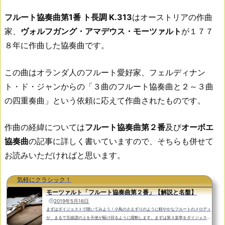
フルート協奏曲第1番 ト長調 K.313
はオーストリアの作曲
家、
ヴォルフガング・アマデウス・モーツァルト
が１７７
８年に作曲した協奏曲です。
この曲はオランダ人のフルート愛好家、フェルディナン
ト・ド・ジャンからの「３曲のフルート協奏曲と２～３曲
の四重奏曲」という依頼に応えて作曲されたものです。
作曲の経緯については
フルート協奏曲第２番
及び
オーボエ
協奏曲
の記事に詳しく書いていますので、そちらも併せて
お読みいただければと思います。
気軽にクラシック！
モーツァルト「フルート協奏曲第２番」【解説と名盤】
2019年5月16日
まずはダイジェストで聴いてみよう！小鳥のさえずりのように軽やかなフルートのメロディ
が、まるで五線譜の上を天使が駆け回るように躍動します。まずは第３楽章をダイジェスト