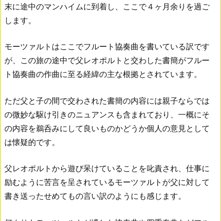
末に途中のマンハイムに到着し、ここで４ヶ月余りを過ご
します。
モーツァルトはここでフルート協奏曲を書いている訳です
が、この旅の途中で父レオポルトと交わした書簡がフルー
ト協奏曲の作曲に至る経緯の主な根拠とされています。
ただ父と子の間で交わされた書簡の内容には親子ならでは
の微妙な駆け引きのニュアンスも含まれており、一概にそ
の内容を鵜呑みにして良いものかどうか個人の意見として
は懐疑的です。
父レオポルトから遊び呆けていることを叱責され、仕事に
励むように苦言を呈されているモーツァルトが父に対して
書き送ったせめてもの言い訳のようにも感じます。