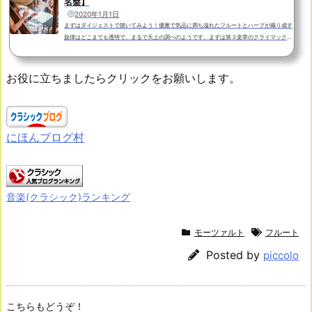
名盤】
2020年1月1日
まずはダイジェストで聴いてみよう！優雅で気品に満ち溢れたフルートとハープが織り成す
旋律はどこまでも透明で、まるで天上の調べのようです。まずは第３楽章のクライマックス
部分をダイジェストで聴いてみましょう！フルート：Verena Beatrix Schuleハープ：Hann
a Rabeケルン放送管弦楽団オーケストラ伴奏を伴わない独奏部分（カデンツァ）は元々モ
ーツァルト自身の書いた楽譜があったと言う説がありますが、真偽のほどは定かではありま
お役に立ちましたらクリックをお願いします。
せん。ここではメンデルスゾーンやシューマンにも師事したドイツの作曲家、カール・ライ
ネッケ作...
にほんブログ村
音楽(クラシック)ランキング
モーツァルト
フルート
Posted by
piccolo
こちらもどうぞ！