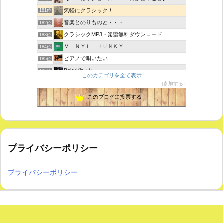
気軽にクラシック！
181位
音楽とのりものと・・・
182位
クラシックMP3・楽譜無料ダウンロード
183位
ＶＩＮＹＬ ＪＵＮＫＹ
184位
ピアノで唄いたい
185位
BakuKla +*+
186位
このカテゴリを全て表示
MYSTIC RHYTHMS
187位
参加する
ときどき書きます♪
188位
このブログに投票する
プライバシーポリシー
プライバシーポリシー
Copyright ©
2026
気軽にクラシック！
All Rights Reserved.