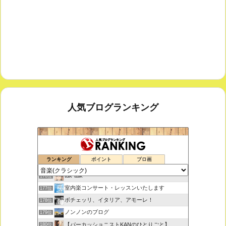
人気ブログランキング
鑑賞空間・忘れられない作品
174位
ランキング
ポイント
ブロ画
思えば遠くへ来たもんだ
175位
tak-talk
176位
室内楽コンサート・レッスンいたします
177位
ボチェッリ、イタリア、アモーレ！
178位
ノンノンのブログ
179位
【パーカッショニストKANのひとりごと】
180位