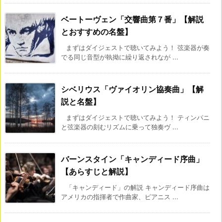
ベートーヴェン「交響曲第７番」【解説
とおすすめの名盤】
まずはダイジェストで聴いてみよう！ 弦楽器が奏
でる同じ音型が執拗に繰り返されなが ...
シベリウス「ヴァイオリン協奏曲」【解
説と名盤】
まずはダイジェストで聴いてみよう！ ティンパニ
と弦楽器の刻むリズムに乗って独奏ヴ ...
バーンスタイン「キャンディード序曲」
【あらすじと解説】
「キャンディード」の解説 キャンディード序曲は
アメリカの指揮者で作曲家、ピアニス ...