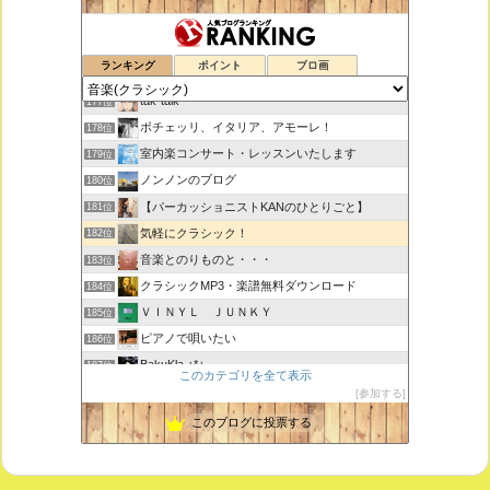
鑑賞空間・忘れられない作品
175位
ランキング
ポイント
ブロ画
思えば遠くへ来たもんだ
176位
tak-talk
177位
ボチェッリ、イタリア、アモーレ！
178位
室内楽コンサート・レッスンいたします
179位
ノンノンのブログ
180位
【パーカッショニストKANのひとりごと】
181位
気軽にクラシック！
182位
音楽とのりものと・・・
183位
クラシックMP3・楽譜無料ダウンロード
184位
ＶＩＮＹＬ ＪＵＮＫＹ
185位
ピアノで唄いたい
186位
BakuKla +*+
187位
このカテゴリを全て表示
MYSTIC RHYTHMS
188位
参加する
ときどき書きます♪
189位
このブログに投票する