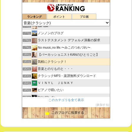
室内楽コンサート・レッスンいたします
174位
ランキング
ポイント
ブロ画
ボチェッリ、イタリア、アモーレ！
175位
tak-talk
176位
ノンノンのブログ
177位
ラストテスタメント デフォルメ演奏の探求
178位
No music,no life.〜みこのつれづれ〜
179位
【パーカッショニストKANのひとりごと】
180位
気軽にクラシック！
181位
音楽とのりものと・・・
182位
クラシックMP3・楽譜無料ダウンロード
183位
ＶＩＮＹＬ ＪＵＮＫＹ
184位
ピアノで唄いたい
185位
BakuKla +*+
186位
このカテゴリを全て表示
MYSTIC RHYTHMS
187位
参加する
ときどき書きます♪
188位
このブログに投票する