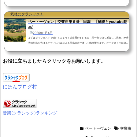
弦楽団作曲の背景交響曲第７番 イ長調 作品92はドイツの作曲家、ルートヴィヒ・ヴァン・
ベートーヴェン(1770-1827)が１８１２年に書き上げた交響曲です。１８０８年、３８歳の
ベートーヴェンは中期を代表する交響曲第５番「運命」、第６番「田園」を完成させます。
気軽にクラシック！
１８０９...
ベートーヴェン｜交響曲第６番「田園」【解説とyoutube動
画】
2020年1月4日
まずはダイジェストで聴いてみよう！弦楽器のトレモロ（同一音を短く反復して演奏）が暗
雲の到来を告げるとティンパニによる雷鳴の音が激しく鳴り響きます。オーケストラは雄た
けびを上げ激しい風雨と嵐を表現します。まずは第４楽章をダイジェストで聴いてみましょ
う！ベルナルト・ハイティンク指揮：ロンドン交響楽団お役に立ちましたらクリックをお願
いします。にほんブログ村音楽(クラシック)ランキング作曲の背景交響曲第６番「田園」は
お役に立ちましたらクリックをお願いします。
ドイツの作曲家、ルートヴィヒ・ヴァン・ベートーヴェンが１８０８年に書き上げた交響曲
です...
にほんブログ村
音楽(クラシック)ランキング
ベートーヴェン
交響曲