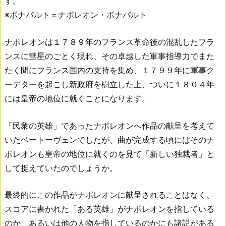
す。
※ボナパルト＝ナポレオン・ボナパルト
ナポレオンは１７８９年のフランス革命後の混乱したフラ
ンスに彗星のごとく現れ、その卓越した軍事指導力でまた
たく間にフランス国内の支持を集め、１７９９年に軍事ク
ーデターを起こし新政府を樹立した上、ついに１８０４年
には皇帝の地位に就くことになります。
「民衆の英雄」であったナポレオンへ作品の献呈を考えて
いたベートーヴェンでしたが、曲が完成する頃にはそのナ
ポレオンも皇帝の地位に就くのを見て「新しい独裁者」と
して捉えていたのでしょうか。
最終的にこの作品がナポレオンに献呈されることはなく、
スコアに書かれた「ある英雄」がナポレオンを指している
のか、あるいは他の人物を指しているのかにも諸説がある