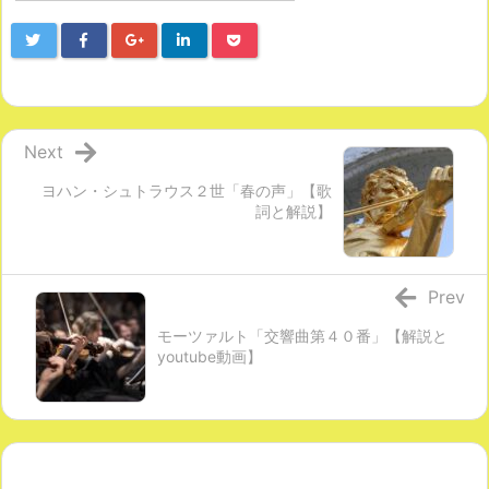
Next
ヨハン・シュトラウス２世「春の声」【歌
詞と解説】
Prev
モーツァルト「交響曲第４０番」【解説と
youtube動画】