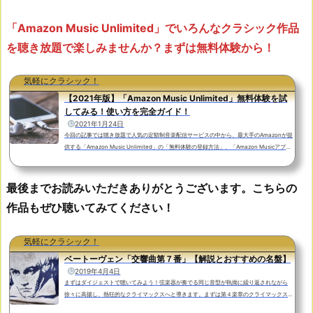
「Amazon Music Unlimited」でいろんなクラシック作品
を聴き放題で楽しみませんか？まずは無料体験から！
気軽にクラシック！
【2021年版】「Amazon Music Unlimited」無料体験を試
してみる！使い方を完全ガイド！
2021年1月24日
今回の記事では聴き放題で人気の定額制音楽配信サービスの中から、最大手のAmazonが提
供する「Amazon Music Unlimited」の「無料体験の登録方法」、「Amazon Musicアプリ
の使い方」から「解約の方法」まで、画像を交えながらわかりやすく解説してみました。
「Amazon Music Unlimited」では通常３０日間の無料体験期間があります。無料体験期間
が終了するまでに解約すれば月額料金が課金されることはありません。「Amazon Music U
最後までお読みいただきありがとうございます。こちらの
nlimited」とは？「Amazon Prime Music」との違いやメリットを解説！「Amazon Music
作品もぜひ聴いてみてください！
Unlimited」はインタ...
気軽にクラシック！
ベートーヴェン「交響曲第７番」【解説とおすすめの名盤】
2019年4月4日
まずはダイジェストで聴いてみよう！弦楽器が奏でる同じ音型が執拗に繰り返されながら
徐々に高揚し、熱狂的なクライマックスへと導きます。まずは第４楽章のクライマックスを
ダイジェストで聴いてみましょう。サイモン・ラトル指揮：ベルリン・フィルハーモニー管