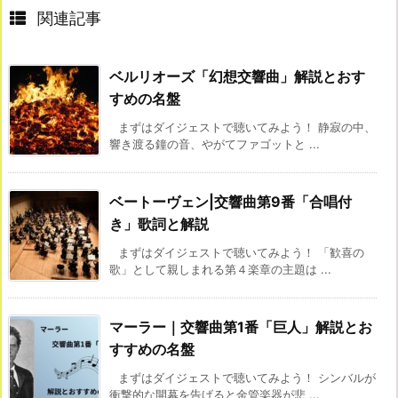
関連記事
ベルリオーズ「幻想交響曲」解説とおす
すめの名盤
まずはダイジェストで聴いてみよう！ 静寂の中、
響き渡る鐘の音、やがてファゴットと ...
ベートーヴェン|交響曲第9番「合唱付
き」歌詞と解説
まずはダイジェストで聴いてみよう！ 「歓喜の
歌」として親しまれる第４楽章の主題は ...
マーラー｜交響曲第1番「巨人」解説とお
すすめの名盤
まずはダイジェストで聴いてみよう！ シンバルが
衝撃的な開幕を告げると金管楽器が悲 ...