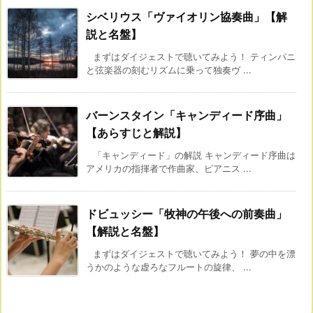
シベリウス「ヴァイオリン協奏曲」【解
説と名盤】
まずはダイジェストで聴いてみよう！ ティンパニ
と弦楽器の刻むリズムに乗って独奏ヴ ...
バーンスタイン「キャンディード序曲」
【あらすじと解説】
「キャンディード」の解説 キャンディード序曲は
アメリカの指揮者で作曲家、ピアニス ...
ドビュッシー「牧神の午後への前奏曲」
【解説と名盤】
まずはダイジェストで聴いてみよう！ 夢の中を漂
うかのような虚ろなフルートの旋律、 ...