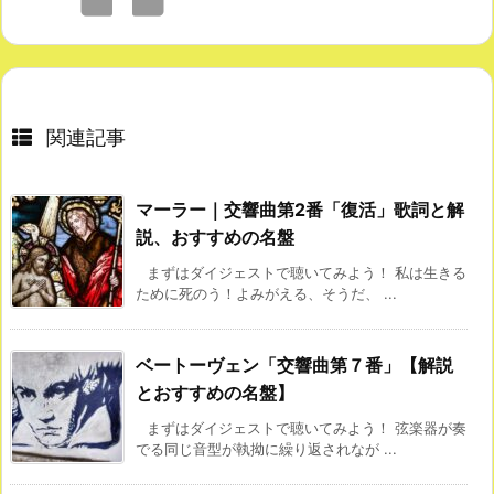
関連記事
マーラー｜交響曲第2番「復活」歌詞と解
説、おすすめの名盤
まずはダイジェストで聴いてみよう！ 私は生きる
ために死のう！よみがえる、そうだ、 ...
ベートーヴェン「交響曲第７番」【解説
とおすすめの名盤】
まずはダイジェストで聴いてみよう！ 弦楽器が奏
でる同じ音型が執拗に繰り返されなが ...