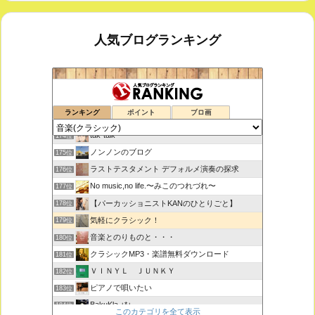
人気ブログランキング
室内楽コンサート・レッスンいたします
172位
ランキング
ポイント
ブロ画
ボチェッリ、イタリア、アモーレ！
173位
tak-talk
174位
ノンノンのブログ
175位
ラストテスタメント デフォルメ演奏の探求
176位
No music,no life.〜みこのつれづれ〜
177位
【パーカッショニストKANのひとりごと】
178位
気軽にクラシック！
179位
音楽とのりものと・・・
180位
クラシックMP3・楽譜無料ダウンロード
181位
ＶＩＮＹＬ ＪＵＮＫＹ
182位
ピアノで唄いたい
183位
BakuKla +*+
184位
このカテゴリを全て表示