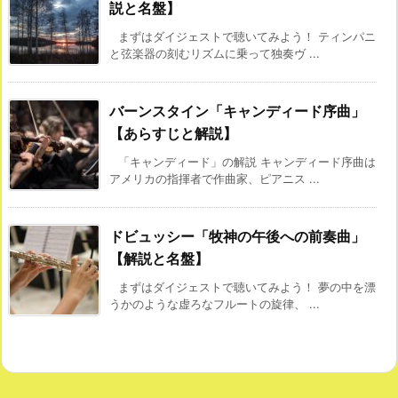
説と名盤】
まずはダイジェストで聴いてみよう！ ティンパニ
と弦楽器の刻むリズムに乗って独奏ヴ ...
バーンスタイン「キャンディード序曲」
【あらすじと解説】
「キャンディード」の解説 キャンディード序曲は
アメリカの指揮者で作曲家、ピアニス ...
ドビュッシー「牧神の午後への前奏曲」
【解説と名盤】
まずはダイジェストで聴いてみよう！ 夢の中を漂
うかのような虚ろなフルートの旋律、 ...