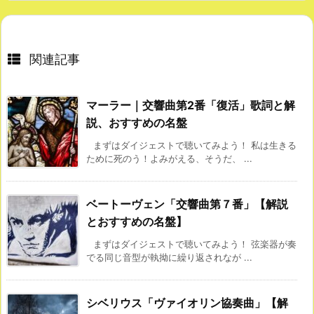
関連記事
マーラー｜交響曲第2番「復活」歌詞と解
説、おすすめの名盤
まずはダイジェストで聴いてみよう！ 私は生きる
ために死のう！よみがえる、そうだ、 ...
ベートーヴェン「交響曲第７番」【解説
とおすすめの名盤】
まずはダイジェストで聴いてみよう！ 弦楽器が奏
でる同じ音型が執拗に繰り返されなが ...
シベリウス「ヴァイオリン協奏曲」【解