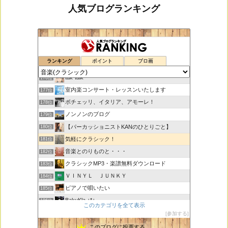
人気ブログランキング
鑑賞空間・忘れられない作品
174位
ランキング
ポイント
ブロ画
思えば遠くへ来たもんだ
175位
tak-talk
176位
室内楽コンサート・レッスンいたします
177位
ボチェッリ、イタリア、アモーレ！
178位
ノンノンのブログ
179位
【パーカッショニストKANのひとりごと】
180位
気軽にクラシック！
181位
音楽とのりものと・・・
182位
クラシックMP3・楽譜無料ダウンロード
183位
ＶＩＮＹＬ ＪＵＮＫＹ
184位
ピアノで唄いたい
185位
BakuKla +*+
186位
このカテゴリを全て表示
MYSTIC RHYTHMS
187位
参加する
ときどき書きます♪
188位
このブログに投票する