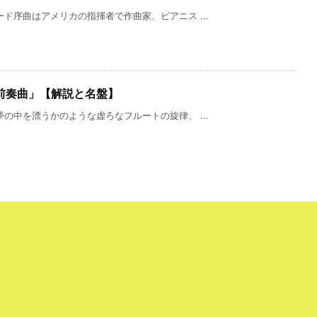
ド序曲はアメリカの指揮者で作曲家、ピアニス ...
前奏曲」【解説と名盤】
の中を漂うかのような虚ろなフルートの旋律、 ...