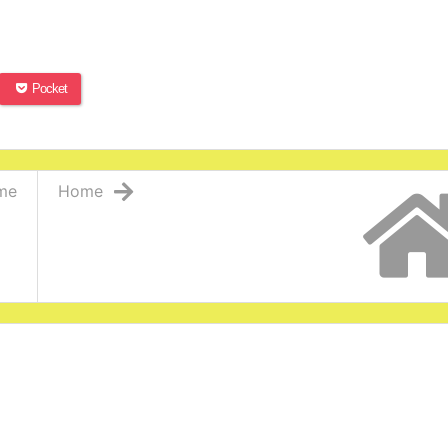
Pocket
me
Home