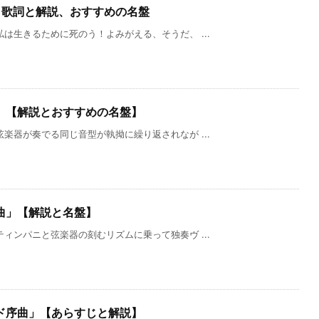
」歌詞と解説、おすすめの名盤
は生きるために死のう！よみがえる、そうだ、 ...
」【解説とおすすめの名盤】
楽器が奏でる同じ音型が執拗に繰り返されなが ...
曲」【解説と名盤】
ィンパニと弦楽器の刻むリズムに乗って独奏ヴ ...
ド序曲」【あらすじと解説】