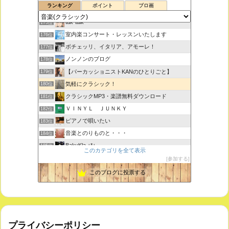
ランキング
ポイント
ブロ画
思えば遠くへ来たもんだ
174位
tak-talk
175位
室内楽コンサート・レッスンいたします
176位
ボチェッリ、イタリア、アモーレ！
177位
ノンノンのブログ
178位
【パーカッショニストKANのひとりごと】
179位
気軽にクラシック！
180位
クラシックMP3・楽譜無料ダウンロード
181位
ＶＩＮＹＬ ＪＵＮＫＹ
182位
ピアノで唄いたい
183位
音楽とのりものと・・・
184位
BakuKla +*+
185位
このカテゴリを全て表示
MYSTIC RHYTHMS
186位
参加する
ときどき書きます♪
187位
このブログに投票する
プライバシーポリシー