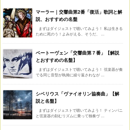
マーラー｜交響曲第2番「復活」歌詞と解
説、おすすめの名盤
まずはダイジェストで聴いてみよう！ 私は生きる
ために死のう！よみがえる、そうだ、 ...
ベートーヴェン「交響曲第７番」【解説
とおすすめの名盤】
まずはダイジェストで聴いてみよう！ 弦楽器が奏
でる同じ音型が執拗に繰り返されなが ...
シベリウス「ヴァイオリン協奏曲」【解
説と名盤】
まずはダイジェストで聴いてみよう！ ティンパニ
と弦楽器の刻むリズムに乗って独奏ヴ ...