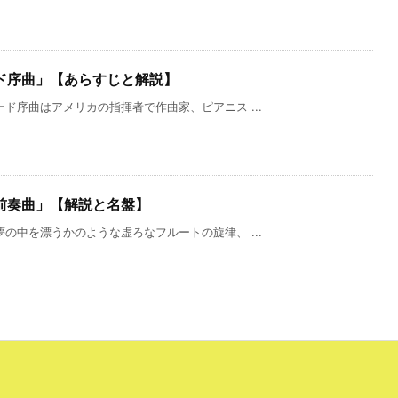
ド序曲」【あらすじと解説】
ド序曲はアメリカの指揮者で作曲家、ピアニス ...
前奏曲」【解説と名盤】
の中を漂うかのような虚ろなフルートの旋律、 ...