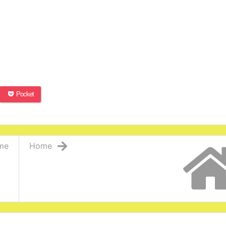
Pocket
me
Home