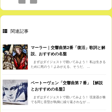
関連記事
マーラー｜交響曲第2番「復活」歌詞と解
説、おすすめの名盤
まずはダイジェストで聴いてみよう！ 私は生きる
ために死のう！よみがえる、そうだ、 ...
ベートーヴェン「交響曲第７番」【解説
とおすすめの名盤】
まずはダイジェストで聴いてみよう！ 弦楽器が奏
でる同じ音型が執拗に繰り返されなが ...