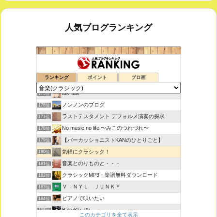
人気ブログランキング
室内楽コンサート・レッスンいたします
173位
ランキング
ポイント
ブロ画
ボチェッリ、イタリア、アモーレ！
174位
tak-talk
175位
ノンノンのブログ
176位
ラストテスタメント デフォルメ演奏の探求
177位
No music,no life.〜みこのつれづれ〜
178位
【パーカッショニストKANのひとりごと】
179位
気軽にクラシック！
180位
音楽とのりものと・・・
181位
クラシックMP3・楽譜無料ダウンロード
182位
ＶＩＮＹＬ ＪＵＮＫＹ
183位
ピアノで唄いたい
184位
BakuKla +*+
185位
このカテゴリを全て表示