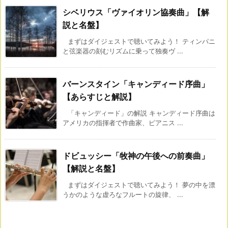
シベリウス「ヴァイオリン協奏曲」【解
説と名盤】
まずはダイジェストで聴いてみよう！ ティンパニ
と弦楽器の刻むリズムに乗って独奏ヴ ...
バーンスタイン「キャンディード序曲」
【あらすじと解説】
「キャンディード」の解説 キャンディード序曲は
アメリカの指揮者で作曲家、ピアニス ...
ドビュッシー「牧神の午後への前奏曲」
【解説と名盤】
まずはダイジェストで聴いてみよう！ 夢の中を漂
うかのような虚ろなフルートの旋律、 ...