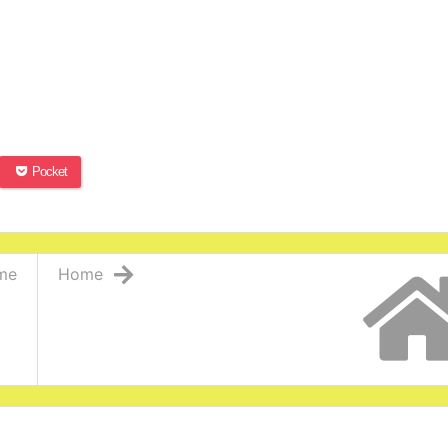
Pocket
me
Home