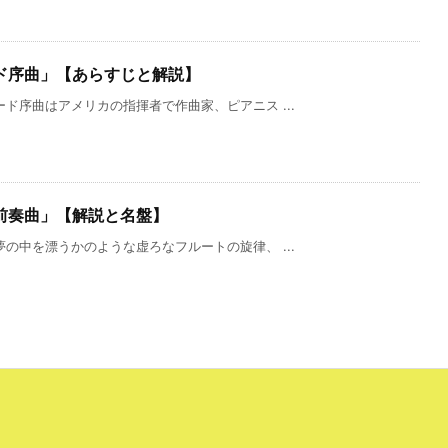
ド序曲」【あらすじと解説】
ド序曲はアメリカの指揮者で作曲家、ピアニス ...
前奏曲」【解説と名盤】
の中を漂うかのような虚ろなフルートの旋律、 ...