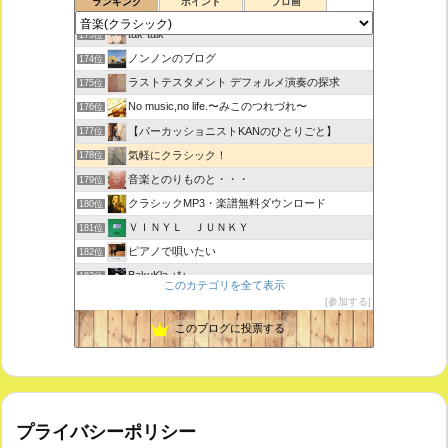
ランキング
ポイント
ブロ画
ボチェッリ、イタリア、アモーレ！
172位
tak-talk
173位
ノンノンのブログ
174位
ラストテスタメント デフォルメ演奏の探求
175位
No music,no life.〜みこのつれづれ〜
176位
【パーカッショニストKANのひとりごと】
177位
気軽にクラシック！
178位
音楽とのりものと・・・
179位
クラシックMP3・楽譜無料ダウンロード
180位
ＶＩＮＹＬ ＪＵＮＫＹ
181位
ピアノで唄いたい
182位
BakuKla +*+
183位
このカテゴリを全て表示
MYSTIC RHYTHMS
184位
参加する
ときどき書きます♪
185位
このブログに投票する
プライバシーポリシー