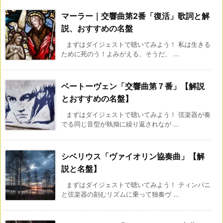
マーラー｜交響曲第2番「復活」歌詞と解
説、おすすめの名盤
まずはダイジェストで聴いてみよう！ 私は生きる
ために死のう！よみがえる、そうだ、 ...
ベートーヴェン「交響曲第７番」【解説
とおすすめの名盤】
まずはダイジェストで聴いてみよう！ 弦楽器が奏
でる同じ音型が執拗に繰り返されなが ...
シベリウス「ヴァイオリン協奏曲」【解
説と名盤】
まずはダイジェストで聴いてみよう！ ティンパニ
と弦楽器の刻むリズムに乗って独奏ヴ ...