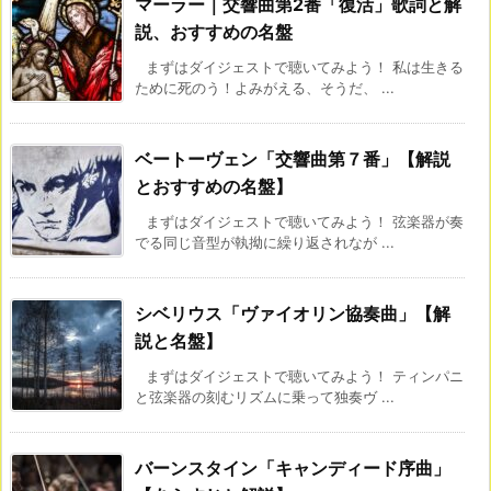
マーラー｜交響曲第2番「復活」歌詞と解
説、おすすめの名盤
まずはダイジェストで聴いてみよう！ 私は生きる
ために死のう！よみがえる、そうだ、 ...
ベートーヴェン「交響曲第７番」【解説
とおすすめの名盤】
まずはダイジェストで聴いてみよう！ 弦楽器が奏
でる同じ音型が執拗に繰り返されなが ...
シベリウス「ヴァイオリン協奏曲」【解
説と名盤】
まずはダイジェストで聴いてみよう！ ティンパニ
と弦楽器の刻むリズムに乗って独奏ヴ ...
バーンスタイン「キャンディード序曲」