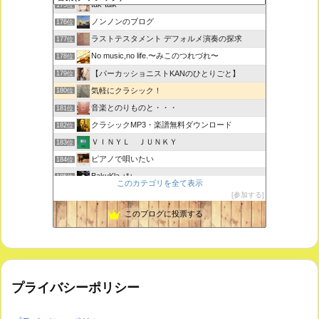
tak-talk
175位
ノンノンのブログ
176位
ラストテスタメント デフォルメ演奏の探求
177位
No music,no life.〜みこのつれづれ〜
178位
【パーカッショニストKANのひとりごと】
179位
気軽にクラシック！
180位
音楽とのりものと・・・
181位
クラシックMP3・楽譜無料ダウンロード
182位
ＶＩＮＹＬ ＪＵＮＫＹ
183位
ピアノで唄いたい
184位
BakuKla +*+
185位
このカテゴリを全て表示
MYSTIC RHYTHMS
186位
参加する
ときどき書きます♪
187位
このブログに投票する
プライバシーポリシー