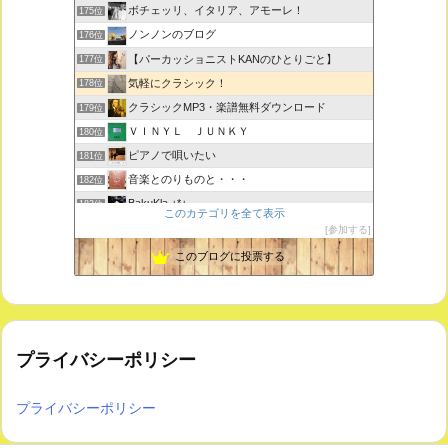
ボチェッリ、イタリア、アモーレ！
175位
ノンノンのブログ
176位
【パーカッショニストKANのひとりごと】
177位
気軽にクラシック！
178位
クラシックMP3・楽譜無料ダウンロード
179位
ＶＩＮＹＬ ＪＵＮＫＹ
180位
ピアノで唄いたい
181位
音楽とのりものと・・・
182位
BakuKla +*+
183位
このカテゴリを全て表示
MYSTIC RHYTHMS
184位
参加する
ときどき書きます♪
185位
このブログに投票する
プライバシーポリシー
プライバシーポリシー