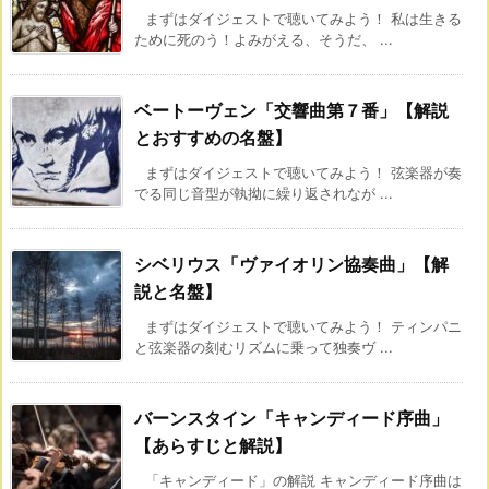
まずはダイジェストで聴いてみよう！ 私は生きる
ために死のう！よみがえる、そうだ、 ...
ベートーヴェン「交響曲第７番」【解説
とおすすめの名盤】
まずはダイジェストで聴いてみよう！ 弦楽器が奏
でる同じ音型が執拗に繰り返されなが ...
シベリウス「ヴァイオリン協奏曲」【解
説と名盤】
まずはダイジェストで聴いてみよう！ ティンパニ
と弦楽器の刻むリズムに乗って独奏ヴ ...
バーンスタイン「キャンディード序曲」
【あらすじと解説】
「キャンディード」の解説 キャンディード序曲は