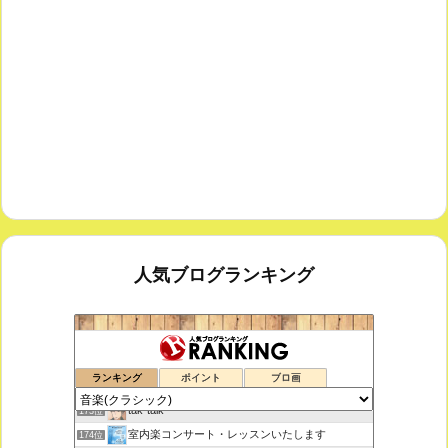
人気ブログランキング
鑑賞空間・忘れられない作品
171位
ランキング
ポイント
ブロ画
思えば遠くへ来たもんだ
172位
tak-talk
173位
室内楽コンサート・レッスンいたします
174位