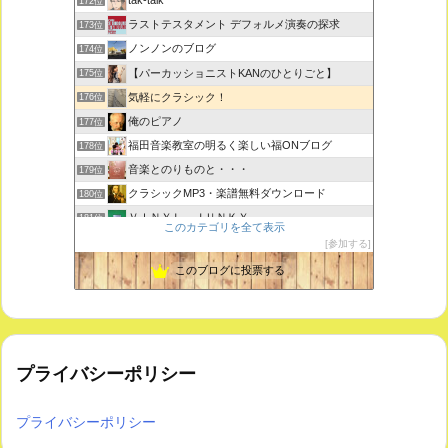
tak-talk
172位
ラストテスタメント デフォルメ演奏の探求
173位
ノンノンのブログ
174位
【パーカッショニストKANのひとりごと】
175位
気軽にクラシック！
176位
俺のピアノ
177位
福田音楽教室の明るく楽しい福ONブログ
178位
音楽とのりものと・・・
179位
クラシックMP3・楽譜無料ダウンロード
180位
ＶＩＮＹＬ ＪＵＮＫＹ
181位
このカテゴリを全て表示
ピアノで唄いたい
182位
参加する
未来の音楽研究所 音楽哲学・思想 平林 遼
183位
このブログに投票する
プライバシーポリシー
プライバシーポリシー