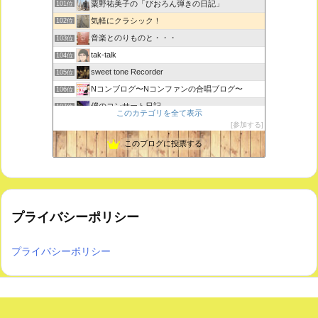
粟野祐美子の「びおろん弾きの日記」
101位
気軽にクラシック！
102位
音楽とのりものと・・・
103位
tak-talk
104位
sweet tone Recorder
105位
Nコンブログ〜Nコンファンの合唱ブログ〜
106位
僕のコンサート日記
107位
このカテゴリを全て表示
江南 永正寺 コンサート・イベント・行事のお知らせ
108位
参加する
ＶＩＮＹＬ ＪＵＮＫＹ
109位
このブログに投票する
プライバシーポリシー
プライバシーポリシー
Copyright ©
2026
気軽にクラシック！
All Rights Reserved.