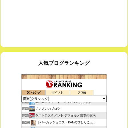
人気ブログランキング
鑑賞空間・忘れられない作品
95位
ランキング
ポイント
ブロ画
思えば遠くへ来たもんだ
96位
室内楽コンサート・レッスンいたします
97位
ノンノンのブログ
98位
ラストテスタメント デフォルメ演奏の探求
99位
【パーカッショニストKANのひとりごと】
100位