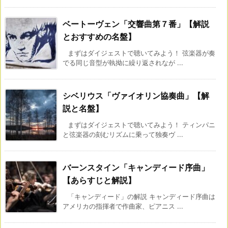
ベートーヴェン「交響曲第７番」【解説
とおすすめの名盤】
まずはダイジェストで聴いてみよう！ 弦楽器が奏
でる同じ音型が執拗に繰り返されなが ...
シベリウス「ヴァイオリン協奏曲」【解
説と名盤】
まずはダイジェストで聴いてみよう！ ティンパニ
と弦楽器の刻むリズムに乗って独奏ヴ ...
バーンスタイン「キャンディード序曲」
【あらすじと解説】
「キャンディード」の解説 キャンディード序曲は
アメリカの指揮者で作曲家、ピアニス ...