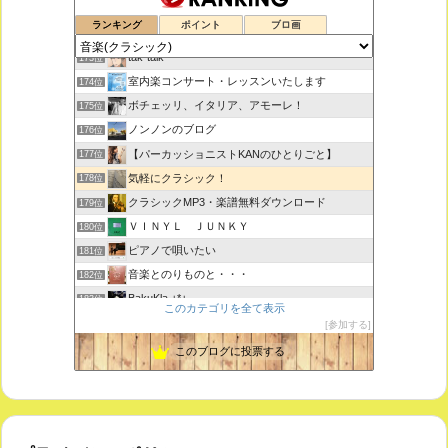
鑑賞空間・忘れられない作品
171位
ランキング
ポイント
ブロ画
思えば遠くへ来たもんだ
172位
tak-talk
173位
室内楽コンサート・レッスンいたします
174位
ボチェッリ、イタリア、アモーレ！
175位
ノンノンのブログ
176位
【パーカッショニストKANのひとりごと】
177位
気軽にクラシック！
178位
クラシックMP3・楽譜無料ダウンロード
179位
ＶＩＮＹＬ ＪＵＮＫＹ
180位
ピアノで唄いたい
181位
音楽とのりものと・・・
182位
BakuKla +*+
183位
このカテゴリを全て表示
MYSTIC RHYTHMS
184位
参加する
ときどき書きます♪
185位
このブログに投票する