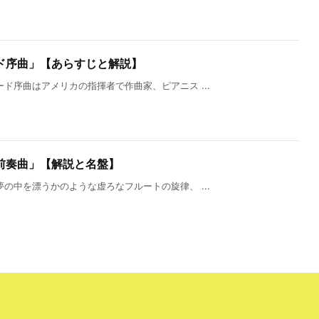
ド序曲」【あらすじと解説】
ド序曲はアメリカの指揮者で作曲家、ピアニス ...
前奏曲」【解説と名盤】
の中を漂うかのような虚ろなフルートの旋律、 ...