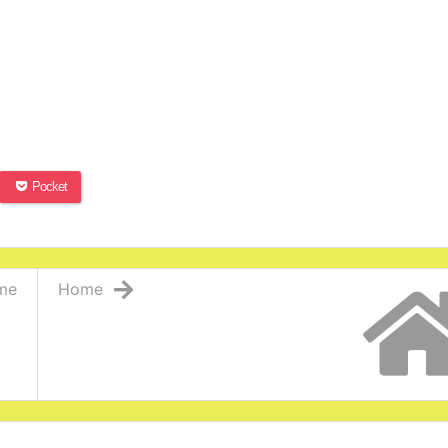
Pocket
me
Home