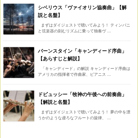
シベリウス「ヴァイオリン協奏曲」【解
説と名盤】
まずはダイジェストで聴いてみよう！ ティンパニ
と弦楽器の刻むリズムに乗って独奏ヴ ...
バーンスタイン「キャンディード序曲」
【あらすじと解説】
「キャンディード」の解説 キャンディード序曲は
アメリカの指揮者で作曲家、ピアニス ...
ドビュッシー「牧神の午後への前奏曲」
【解説と名盤】
まずはダイジェストで聴いてみよう！ 夢の中を漂
うかのような虚ろなフルートの旋律、 ...