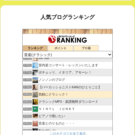
人気ブログランキング
鑑賞空間・忘れられない作品
173位
ランキング
ポイント
ブロ画
思えば遠くへ来たもんだ
174位
tak-talk
175位
室内楽コンサート・レッスンいたします
176位
ボチェッリ、イタリア、アモーレ！
177位
ノンノンのブログ
178位
【パーカッショニストKANのひとりごと】
179位
気軽にクラシック！
180位
クラシックMP3・楽譜無料ダウンロード
181位
ＶＩＮＹＬ ＪＵＮＫＹ
182位
ピアノで唄いたい
183位
音楽とのりものと・・・
184位
BakuKla +*+
185位
このカテゴリを全て表示