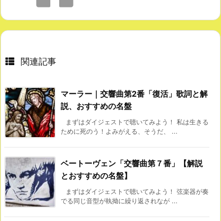
関連記事
マーラー｜交響曲第2番「復活」歌詞と解
説、おすすめの名盤
まずはダイジェストで聴いてみよう！ 私は生きる
ために死のう！よみがえる、そうだ、 ...
ベートーヴェン「交響曲第７番」【解説
とおすすめの名盤】
まずはダイジェストで聴いてみよう！ 弦楽器が奏
でる同じ音型が執拗に繰り返されなが ...