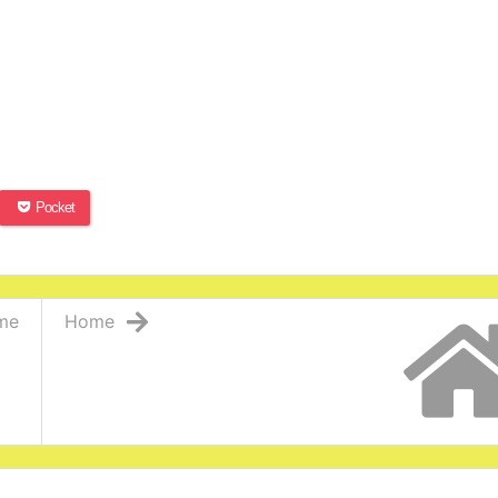
Pocket
me
Home