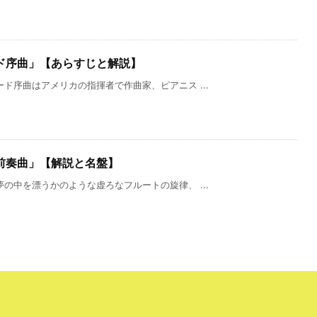
ド序曲」【あらすじと解説】
ド序曲はアメリカの指揮者で作曲家、ピアニス ...
前奏曲」【解説と名盤】
の中を漂うかのような虚ろなフルートの旋律、 ...