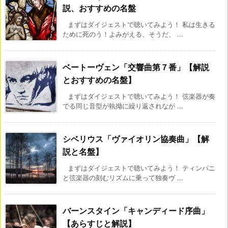
説、おすすめの名盤
まずはダイジェストで聴いてみよう！ 私は生きる
ために死のう！よみがえる、そうだ、 ...
ベートーヴェン「交響曲第７番」【解説
とおすすめの名盤】
まずはダイジェストで聴いてみよう！ 弦楽器が奏
でる同じ音型が執拗に繰り返されなが ...
シベリウス「ヴァイオリン協奏曲」【解
説と名盤】
まずはダイジェストで聴いてみよう！ ティンパニ
と弦楽器の刻むリズムに乗って独奏ヴ ...
バーンスタイン「キャンディード序曲」
【あらすじと解説】