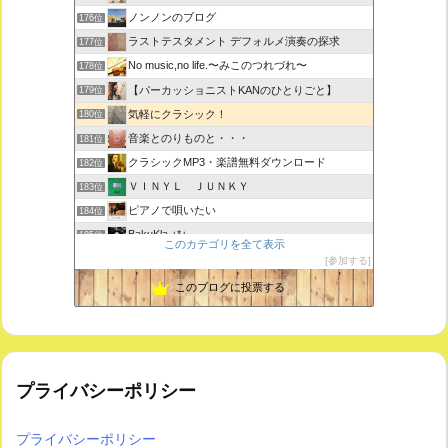
ノンノンのブログ
176位
ラストテスタメント デフォルメ演奏の探求
177位
No music,no life.〜みこのつれづれ〜
178位
【パーカッショニストKANのひとりごと】
179位
気軽にクラシック！
180位
音楽とのりものと・・・
181位
クラシックMP3・楽譜無料ダウンロード
182位
ＶＩＮＹＬ ＪＵＮＫＹ
183位
ピアノで唄いたい
184位
BakuKla +*+
185位
このカテゴリを全て表示
MYSTIC RHYTHMS
186位
参加する
ときどき書きます♪
187位
このブログに投票する
プライバシーポリシー
プライバシーポリシー