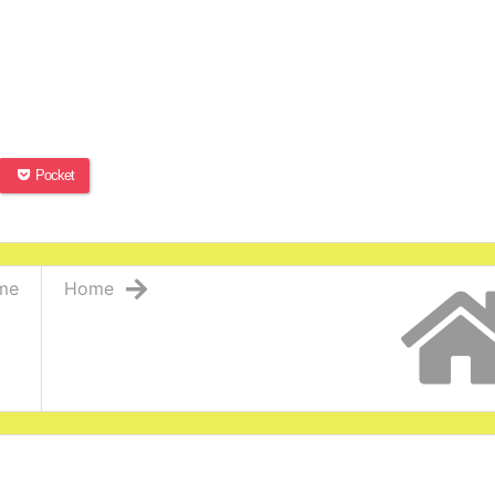
Pocket
me
Home