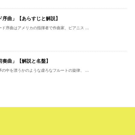
ド序曲」【あらすじと解説】
ド序曲はアメリカの指揮者で作曲家、ピアニス ...
前奏曲」【解説と名盤】
の中を漂うかのような虚ろなフルートの旋律、 ...