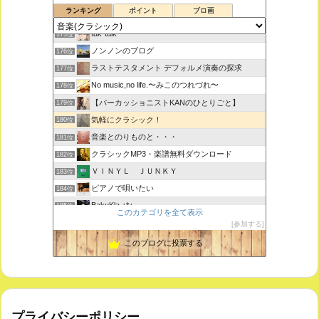
ランキング
ポイント
ブロ画
ボチェッリ、イタリア、アモーレ！
174位
tak-talk
175位
ノンノンのブログ
176位
ラストテスタメント デフォルメ演奏の探求
177位
No music,no life.〜みこのつれづれ〜
178位
【パーカッショニストKANのひとりごと】
179位
気軽にクラシック！
180位
音楽とのりものと・・・
181位
クラシックMP3・楽譜無料ダウンロード
182位
ＶＩＮＹＬ ＪＵＮＫＹ
183位
ピアノで唄いたい
184位
BakuKla +*+
185位
このカテゴリを全て表示
MYSTIC RHYTHMS
186位
参加する
ときどき書きます♪
187位
このブログに投票する
プライバシーポリシー