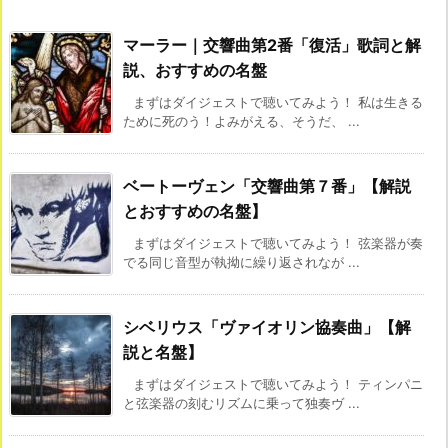
マーラー｜交響曲第2番「復活」歌詞と解
説、おすすめの名盤
まずはダイジェストで聴いてみよう！ 私は生きる
ために死のう！よみがえる、そうだ、 ...
ベートーヴェン「交響曲第７番」【解説
とおすすめの名盤】
まずはダイジェストで聴いてみよう！ 弦楽器が奏
でる同じ音型が執拗に繰り返されなが ...
シベリウス「ヴァイオリン協奏曲」【解
説と名盤】
まずはダイジェストで聴いてみよう！ ティンパニ
と弦楽器の刻むリズムに乗って独奏ヴ ...