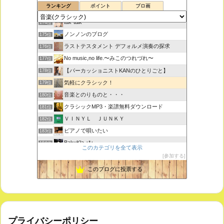
ランキング
ポイント
ブロ画
ボチェッリ、イタリア、アモーレ！
173位
tak-talk
174位
ノンノンのブログ
175位
ラストテスタメント デフォルメ演奏の探求
176位
No music,no life.〜みこのつれづれ〜
177位
【パーカッショニストKANのひとりごと】
178位
気軽にクラシック！
179位
音楽とのりものと・・・
180位
クラシックMP3・楽譜無料ダウンロード
181位
ＶＩＮＹＬ ＪＵＮＫＹ
182位
ピアノで唄いたい
183位
BakuKla +*+
184位
このカテゴリを全て表示
MYSTIC RHYTHMS
185位
参加する
ときどき書きます♪
186位
このブログに投票する
プライバシーポリシー