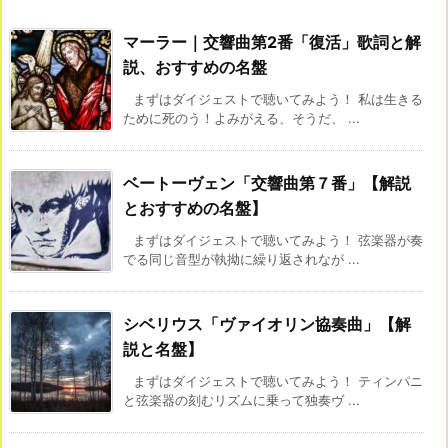
マーラー｜交響曲第2番「復活」歌詞と解
説、おすすめの名盤
まずはダイジェストで聴いてみよう！ 私は生きる
ために死のう！よみがえる、そうだ、 ...
ベートーヴェン「交響曲第７番」【解説
とおすすめの名盤】
まずはダイジェストで聴いてみよう！ 弦楽器が奏
でる同じ音型が執拗に繰り返されなが ...
シベリウス「ヴァイオリン協奏曲」【解
説と名盤】
まずはダイジェストで聴いてみよう！ ティンパニ
と弦楽器の刻むリズムに乗って独奏ヴ ...