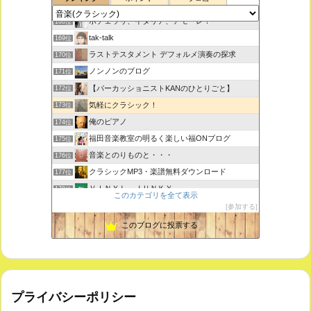
室内楽コンサート・レッスンいたします
167位
ボチェッリ、イタリア、アモーレ！
168位
tak-talk
169位
ラストテスタメント デフォルメ演奏の探求
170位
ノンノンのブログ
171位
【パーカッショニストKANのひとりごと】
172位
気軽にクラシック！
173位
俺のピアノ
174位
福田音楽教室の明るく楽しい福ONブログ
175位
音楽とのりものと・・・
176位
クラシックMP3・楽譜無料ダウンロード
177位
ＶＩＮＹＬ ＪＵＮＫＹ
178位
このカテゴリを全て表示
ピアノで唄いたい
179位
参加する
未来の音楽研究所 音楽哲学・思想 平林 遼
180位
このブログに投票する
プライバシーポリシー