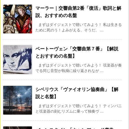
マーラー｜交響曲第2番「復活」歌詞と解
説、おすすめの名盤
まずはダイジェストで聴いてみよう！ 私は生きる
ために死のう！よみがえる、そうだ、 ...
ベートーヴェン「交響曲第７番」【解説
とおすすめの名盤】
まずはダイジェストで聴いてみよう！ 弦楽器が奏
でる同じ音型が執拗に繰り返されなが ...
シベリウス「ヴァイオリン協奏曲」【解
説と名盤】
まずはダイジェストで聴いてみよう！ ティンパニ
と弦楽器の刻むリズムに乗って独奏ヴ ...