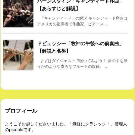
バーンスタイン「キャンディード序曲」
【あらすじと解説】
「キャンディード」の解説 キャンディード序曲は
アメリカの指揮者で作曲家、ピアニス ...
ドビュッシー「牧神の午後への前奏曲」
【解説と名盤】
まずはダイジェストで聴いてみよう！ 夢の中を漂
うかのような虚ろなフルートの旋律、 ...
プロフィール
ようこそお越しくださいました。「気軽にクラシック！」管理人
のpiccoloです。