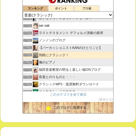
思えば遠くへ来たもんだ
168位
ランキング
ポイント
ブロ画
室内楽コンサート・レッスンいたします
169位
ボチェッリ、イタリア、アモーレ！
170位
tak-talk
171位
ラストテスタメント デフォルメ演奏の探求
172位
ノンノンのブログ
173位
【パーカッショニストKANのひとりごと】
174位
気軽にクラシック！
175位
俺のピアノ
176位
福田音楽教室の明るく楽しい福ONブログ
177位
音楽とのりものと・・・
178位
クラシックMP3・楽譜無料ダウンロード
179位
ＶＩＮＹＬ ＪＵＮＫＹ
180位
このカテゴリを全て表示
ピアノで唄いたい
181位
参加する
未来の音楽研究所 音楽哲学・思想 平林 遼
182位
このブログに投票する