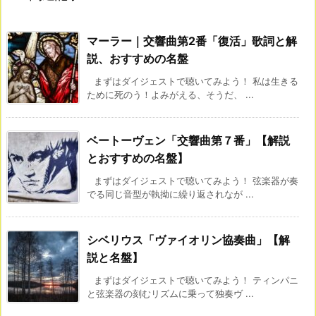
マーラー｜交響曲第2番「復活」歌詞と解
説、おすすめの名盤
まずはダイジェストで聴いてみよう！ 私は生きる
ために死のう！よみがえる、そうだ、 ...
ベートーヴェン「交響曲第７番」【解説
とおすすめの名盤】
まずはダイジェストで聴いてみよう！ 弦楽器が奏
でる同じ音型が執拗に繰り返されなが ...
シベリウス「ヴァイオリン協奏曲」【解
説と名盤】
まずはダイジェストで聴いてみよう！ ティンパニ
と弦楽器の刻むリズムに乗って独奏ヴ ...