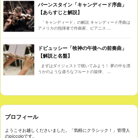
バーンスタイン「キャンディード序曲」
【あらすじと解説】
「キャンディード」の解説 キャンディード序曲は
アメリカの指揮者で作曲家、ピアニス ...
ドビュッシー「牧神の午後への前奏曲」
【解説と名盤】
まずはダイジェストで聴いてみよう！ 夢の中を漂
うかのような虚ろなフルートの旋律、 ...
プロフィール
ようこそお越しくださいました。「気軽にクラシック！」管理人
のpiccoloです。