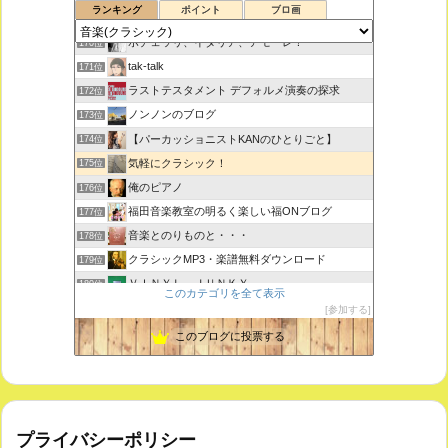
ランキング
ポイント
ブロ画
室内楽コンサート・レッスンいたします
169位
ボチェッリ、イタリア、アモーレ！
170位
tak-talk
171位
ラストテスタメント デフォルメ演奏の探求
172位
ノンノンのブログ
173位
【パーカッショニストKANのひとりごと】
174位
気軽にクラシック！
175位
俺のピアノ
176位
福田音楽教室の明るく楽しい福ONブログ
177位
音楽とのりものと・・・
178位
クラシックMP3・楽譜無料ダウンロード
179位
ＶＩＮＹＬ ＪＵＮＫＹ
180位
このカテゴリを全て表示
ピアノで唄いたい
181位
参加する
未来の音楽研究所 音楽哲学・思想 平林 遼
182位
このブログに投票する
プライバシーポリシー