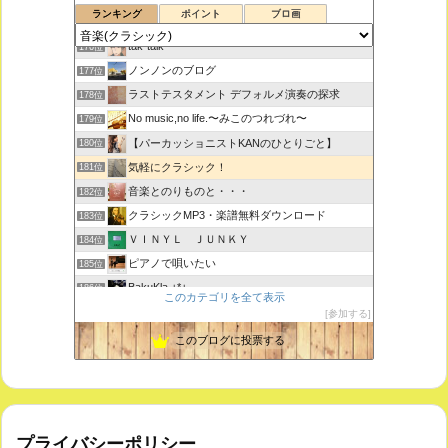
ランキング
ポイント
ブロ画
ボチェッリ、イタリア、アモーレ！
175位
tak-talk
176位
ノンノンのブログ
177位
ラストテスタメント デフォルメ演奏の探求
178位
No music,no life.〜みこのつれづれ〜
179位
【パーカッショニストKANのひとりごと】
180位
気軽にクラシック！
181位
音楽とのりものと・・・
182位
クラシックMP3・楽譜無料ダウンロード
183位
ＶＩＮＹＬ ＪＵＮＫＹ
184位
ピアノで唄いたい
185位
BakuKla +*+
186位
このカテゴリを全て表示
MYSTIC RHYTHMS
187位
参加する
ときどき書きます♪
188位
このブログに投票する
プライバシーポリシー