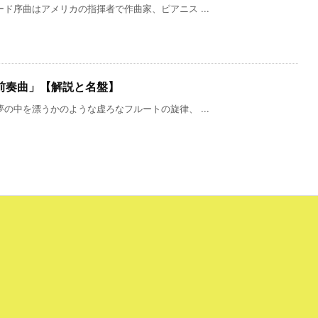
ド序曲はアメリカの指揮者で作曲家、ピアニス ...
前奏曲」【解説と名盤】
の中を漂うかのような虚ろなフルートの旋律、 ...