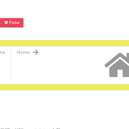
Pocket
me
Home