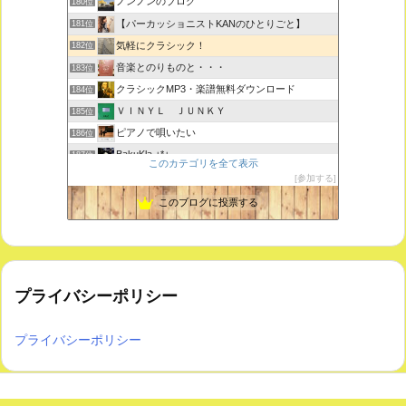
ノンノンのブログ
180位
【パーカッショニストKANのひとりごと】
181位
気軽にクラシック！
182位
音楽とのりものと・・・
183位
クラシックMP3・楽譜無料ダウンロード
184位
ＶＩＮＹＬ ＪＵＮＫＹ
185位
ピアノで唄いたい
186位
BakuKla +*+
187位
このカテゴリを全て表示
MYSTIC RHYTHMS
188位
参加する
ときどき書きます♪
189位
このブログに投票する
プライバシーポリシー
プライバシーポリシー