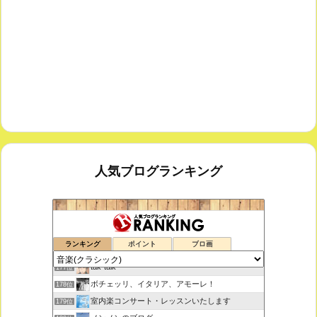
人気ブログランキング
鑑賞空間・忘れられない作品
175位
ランキング
ポイント
ブロ画
思えば遠くへ来たもんだ
176位
tak-talk
177位
ボチェッリ、イタリア、アモーレ！
178位
室内楽コンサート・レッスンいたします
179位