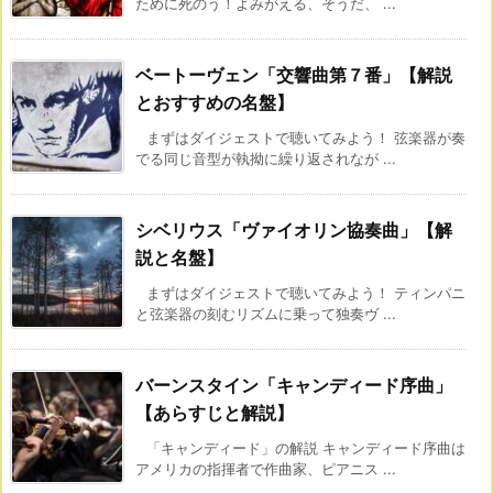
ために死のう！よみがえる、そうだ、 ...
ベートーヴェン「交響曲第７番」【解説
とおすすめの名盤】
まずはダイジェストで聴いてみよう！ 弦楽器が奏
でる同じ音型が執拗に繰り返されなが ...
シベリウス「ヴァイオリン協奏曲」【解
説と名盤】
まずはダイジェストで聴いてみよう！ ティンパニ
と弦楽器の刻むリズムに乗って独奏ヴ ...
バーンスタイン「キャンディード序曲」
【あらすじと解説】
「キャンディード」の解説 キャンディード序曲は
アメリカの指揮者で作曲家、ピアニス ...