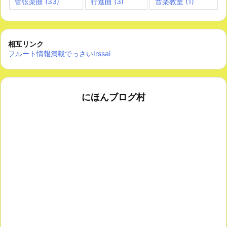
管弦楽曲
(33)
行進曲
(3)
音楽教室
(1)
相互リンク
フルート情報満載でっさいIrssai
にほんブログ村