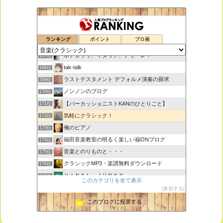
思えば遠くへ来たもんだ
165位
ランキング
ポイント
ブロ画
室内楽コンサート・レッスンいたします
166位
ボチェッリ、イタリア、アモーレ！
167位
tak-talk
168位
ラストテスタメント デフォルメ演奏の探求
169位
ノンノンのブログ
170位
【パーカッショニストKANのひとりごと】
171位
気軽にクラシック！
172位
俺のピアノ
173位
福田音楽教室の明るく楽しい福ONブログ
174位
音楽とのりものと・・・
175位
クラシックMP3・楽譜無料ダウンロード
176位
ＶＩＮＹＬ ＪＵＮＫＹ
177位
このカテゴリを全て表示
ピアノで唄いたい
178位
参加する
未来の音楽研究所 音楽哲学・思想 平林 遼
179位
このブログに投票する