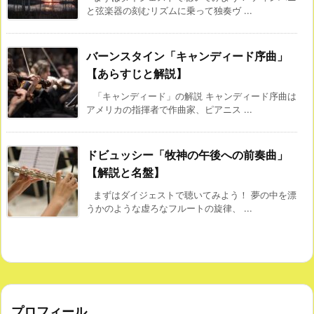
と弦楽器の刻むリズムに乗って独奏ヴ ...
バーンスタイン「キャンディード序曲」
【あらすじと解説】
「キャンディード」の解説 キャンディード序曲は
アメリカの指揮者で作曲家、ピアニス ...
ドビュッシー「牧神の午後への前奏曲」
【解説と名盤】
まずはダイジェストで聴いてみよう！ 夢の中を漂
うかのような虚ろなフルートの旋律、 ...
プロフィール