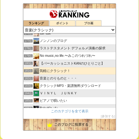
室内楽コンサート・レッスンいたします
174位
ランキング
ポイント
ブロ画
ボチェッリ、イタリア、アモーレ！
175位
tak-talk
176位
ノンノンのブログ
177位
ラストテスタメント デフォルメ演奏の探求
178位
No music,no life.〜みこのつれづれ〜
179位
【パーカッショニストKANのひとりごと】
180位
気軽にクラシック！
181位
音楽とのりものと・・・
182位
クラシックMP3・楽譜無料ダウンロード
183位
ＶＩＮＹＬ ＪＵＮＫＹ
184位
ピアノで唄いたい
185位
BakuKla +*+
186位
このカテゴリを全て表示
MYSTIC RHYTHMS
187位
参加する
ときどき書きます♪
188位
このブログに投票する