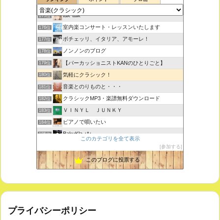
思えば遠くへ来たもんだ
174位
tak-talk
175位
室内楽コンサート・レッスンいたします
176位
ボチェッリ、イタリア、アモーレ！
177位
ノンノンのブログ
178位
【パーカッショニストKANのひとりごと】
179位
気軽にクラシック！
180位
音楽とのりものと・・・
181位
クラシックMP3・楽譜無料ダウンロード
182位
ＶＩＮＹＬ ＪＵＮＫＹ
183位
ピアノで唄いたい
184位
BakuKla +*+
185位
このカテゴリを全て表示
MYSTIC RHYTHMS
186位
参加する
ときどき書きます♪
187位
このブログに投票する
プライバシーポリシー