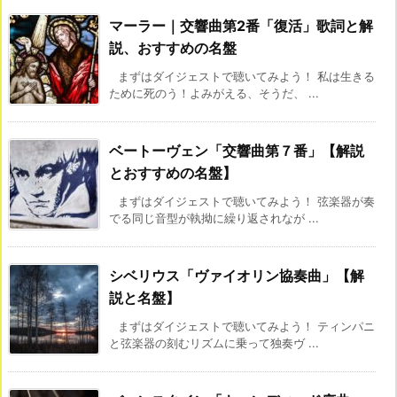
マーラー｜交響曲第2番「復活」歌詞と解
説、おすすめの名盤
まずはダイジェストで聴いてみよう！ 私は生きる
ために死のう！よみがえる、そうだ、 ...
ベートーヴェン「交響曲第７番」【解説
とおすすめの名盤】
まずはダイジェストで聴いてみよう！ 弦楽器が奏
でる同じ音型が執拗に繰り返されなが ...
シベリウス「ヴァイオリン協奏曲」【解
説と名盤】
まずはダイジェストで聴いてみよう！ ティンパニ
と弦楽器の刻むリズムに乗って独奏ヴ ...